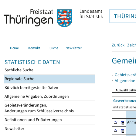
THÜRIN
Zurück
|
Zeic
Home
Kontakt
Suche
Newsletter
Gemei
STATISTISCHE DATEN
Sachliche Suche
▸
Gebietsver
Regionale Suche
▸
Allgemeine
Kürzlich bereitgestellte Daten
Allgemeine Angaben, Zuordnungen
Gewerbeanz
Gebietsveränderungen,
mit statistisc
Änderungen zum Schlüsselverzeichnis
Definitionen und Erläuterungen
Anme
Newsletter