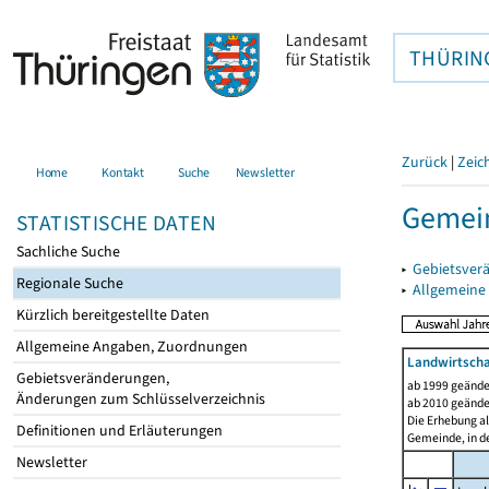
THÜRIN
Zurück
|
Zeic
Home
Kontakt
Suche
Newsletter
Gemei
STATISTISCHE DATEN
Sachliche Suche
▸
Gebietsver
Regionale Suche
▸
Allgemeine
Kürzlich bereitgestellte Daten
Allgemeine Angaben, Zuordnungen
Landwirtscha
Gebietsveränderungen,
ab 1999 geände
Änderungen zum Schlüsselverzeichnis
ab 2010 geände
Die Erhebung al
Definitionen und Erläuterungen
Gemeinde, in de
Newsletter