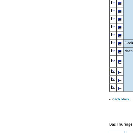
Siedl
Nachr
▴
nach oben
Das Thüringer