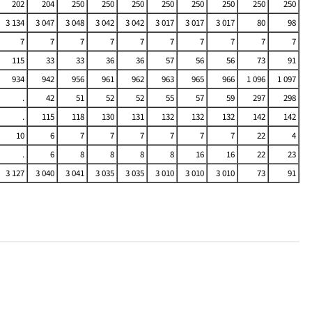
202
204
250
250
250
250
250
250
250
250
3 134
3 047
3 048
3 042
3 042
3 017
3 017
3 017
80
98
7
7
7
7
7
7
7
7
7
7
115
33
33
36
36
57
56
56
73
91
934
942
956
961
962
963
965
966
1 096
1 097
.
42
51
52
52
55
57
59
297
298
.
115
118
130
131
132
132
132
142
142
10
6
7
7
7
7
7
7
22
4
.
6
8
8
8
8
16
16
22
23
3 127
3 040
3 041
3 035
3 035
3 010
3 010
3 010
73
91