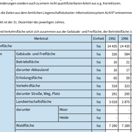
derungen sondern auch zu einem nicht quantifizierbaren Anteil aus o.g. Korrekturen.
 die Daten aus dem Amtlichen Liegenschaftskataster-Informationssystem ALKIS® entnomme
kt ist der 31. Dezember des jeweiligen Jahres.
nd Verkehrsfläche setzt sich zusammen aus der Gebäude- und Freifläche, der Betriebsfläche (o
Merkmal
Einheit
1992
1996
nfläche
ha
14 435
14 435
n
Gebäude- und Freifläche
ha
326
584
Betriebsfläche
ha
16
21
darunter Abbauland
ha
16
17
Erholungsfläche
ha
65
59
Verkehrsfläche
ha
318
323
darunter Straße, Weg, Platz
ha
291
295
Landwirtschaftsfläche
ha
3 018
2 875
darunter
Moor
ha
-
-
Heide
ha
-
-
Waldfläche
ha
7 290
7 289