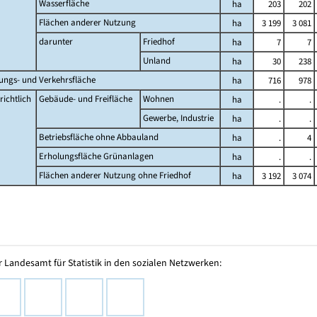
Wasserfläche
ha
203
202
Flächen anderer Nutzung
ha
3 199
3 081
darunter
Friedhof
ha
7
7
Unland
ha
30
238
lungs- und Verkehrsfläche
ha
716
978
ichtlich
Gebäude- und Freifläche
Wohnen
ha
.
.
Gewerbe, Industrie
ha
.
.
Betriebsfläche ohne Abbauland
ha
.
4
Erholungsfläche Grünanlagen
ha
.
.
Flächen anderer Nutzung ohne Friedhof
ha
3 192
3 074
 Landesamt für Statistik in den sozialen Netzwerken: