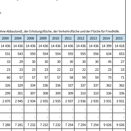
n.
hne Abbauland), der Erholungsfläche, der Verkehrsfläche und der Fläche für Friedhöfe.
2000
2004
2008
2009
2010
2011
2012
2013
2014
2015
14 436
14 436
14 436
14 436
14 436
14 436
14 436
14 436
14 399
14 418
531
543
550
554
554
555
555
556
634
653
33
29
30
30
30
30
30
30
45
27
23
23
23
23
22
22
22
22
23
23
60
57
57
57
57
58
59
59
70
71
326
329
334
336
336
337
337
337
362
362
299
301
307
308
309
309
310
310
336
336
2 870
2 945
2 934
2 935
2 935
2 937
2 936
2 935
3 931
3 931
-
-
-
-
-
-
-
-
-
-
-
-
-
-
-
-
-
-
-
-
7 280
7 281
7 232
7 232
7 232
7 254
7 254
7 254
9 026
9 026