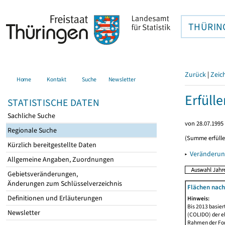
THÜRIN
Zurück
|
Zeic
Home
Kontakt
Suche
Newsletter
Erfüll
STATISTISCHE DATEN
Sachliche Suche
von 28.07.1995 
Regionale Suche
(Summe erfüll
Kürzlich bereitgestellte Daten
▸
Veränderun
Allgemeine Angaben, Zuordnungen
Gebietsveränderungen,
Änderungen zum Schlüsselverzeichnis
Flächen nach
Definitionen und Erläuterungen
Hinweis:
Bis 2013 basie
Newsletter
(COLIDO) der eh
Rahmen der Fort