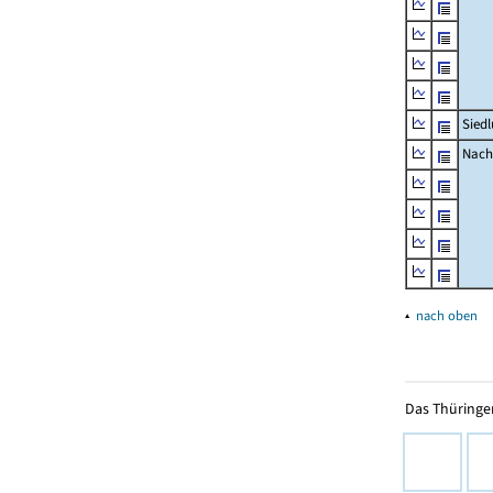
Sied
Nachr
▴
nach oben
Das Thüringer