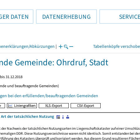
GER DATEN
DATENERHEBUNG
SERVIC
henerklärungen/Abkürzungen
|
Tabellenköpfe verschob
ende Gemeinde: Ohrdruf, Stadt
bis 31.12.2018
ende und beauftragende Gemeinden)
gen bei den erfüllenden/beauftragenden Gemeinden
 Art der tatsächlichen Nutzung
rt der Nachweis der tatsächlichen Nutzungsarten im Liegenschaftskataster auf einer Umsch
emaligen DDR. Diese Nutzungsverzeichnisse waren nicht identisch. Somit entstanden bei der 
führung des Katasters überprüft und korrigiert werden. Aus diesem Grund resultieren Fläche