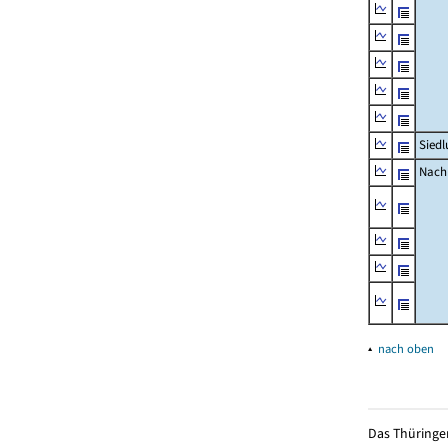
Siedl
Nachr
▴
nach oben
Das Thüringer