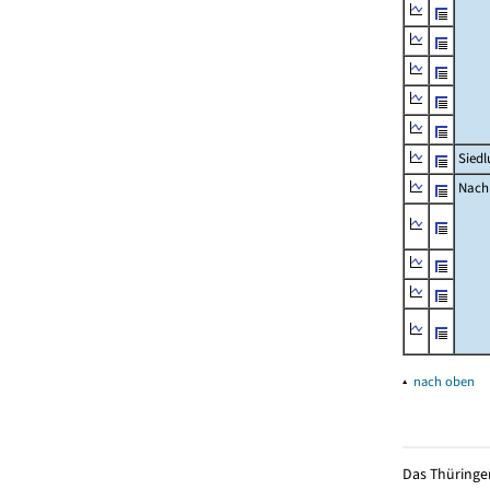
Siedl
Nachr
▴
nach oben
Das Thüringer