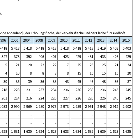
n.
hne Abbauland), der Erholungsfläche, der Verkehrsfläche und der Fläche für Friedhöfe.
1996
2000
2004
2008
2009
2010
2011
2012
2013
2014
2015
5 418
5 418
5 418
5 418
5 418
5 418
5 418
5 418
5 419
5 403
5 403
347
378
392
406
407
423
429
431
433
426
429
5
21
20
22
22
17
25
25
25
21
24
4
10
8
8
8
8
15
15
15
15
20
30
35
39
36
38
43
45
46
48
86
87
218
228
231
237
234
236
236
236
236
245
245
201
214
216
224
226
227
226
226
226
245
245
3 033
2 990
2 969
2 980
2 975
2 973
2 959
2 951
2 948
2 912
2 902
-
-
-
-
-
-
-
-
-
-
-
-
-
-
-
-
-
-
-
-
-
-
1 628
1 631
1 630
1 624
1 627
1 633
1 634
1 639
1 639
1 623
1 625