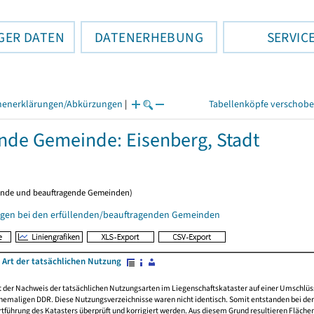
GER DATEN
DATENERHEBUNG
SERVIC
henerklärungen/Abkürzungen
|
Tabellenköpfe verschob
ende Gemeinde: Eisenberg, Stadt
ende und beauftragende Gemeinden)
gen bei den erfüllenden/beauftragenden Gemeinden
 Art der tatsächlichen Nutzung
rt der Nachweis der tatsächlichen Nutzungsarten im Liegenschaftskataster auf einer Umsch
emaligen DDR. Diese Nutzungsverzeichnisse waren nicht identisch. Somit entstanden bei der 
führung des Katasters überprüft und korrigiert werden. Aus diesem Grund resultieren Fläche