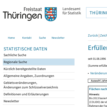
THÜRIN
Zurück
|
Zeic
Home
Kontakt
Suche
Newsletter
Erfüll
STATISTISCHE DATEN
Sachliche Suche
seit 01.08.1996
Regionale Suche
(Summe erfüll
Kürzlich bereitgestellte Daten
▸
Veränderun
Allgemeine Angaben, Zuordnungen
Gebietsveränderungen,
Änderungen zum Schlüsselverzeichnis
Flächen nach
Definitionen und Erläuterungen
Hinweis:
Bis 2013 basie
Newsletter
(COLIDO) der eh
Rahmen der Fort