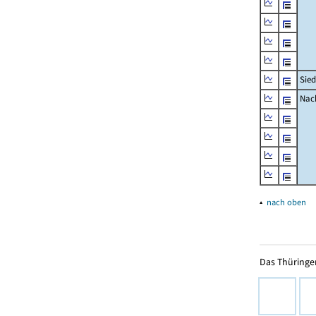
Sied
Nach
▴
nach oben
Das Thüringer