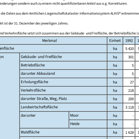
derungen sondern auch zu einem nicht quantifizierbaren Anteil aus o.g. Korrekturen.
 die Daten aus dem Amtlichen Liegenschaftskataster-Informationssystem ALKIS® entnomme
kt ist der 31. Dezember des jeweiligen Jahres.
nd Verkehrsfläche setzt sich zusammen aus der Gebäude- und Freifläche, der Betriebsfläche (o
Merkmal
Einheit
1992
enfläche
ha
5 420
on
Gebäude- und Freifläche
ha
301
Betriebsfläche
ha
5
darunter Abbauland
ha
5
Erholungsfläche
ha
27
Verkehrsfläche
ha
218
darunter Straße, Weg, Platz
ha
200
Landwirtschaftsfläche
ha
3 118
darunter
Moor
ha
-
Heide
ha
-
Waldfläche
ha
1 628