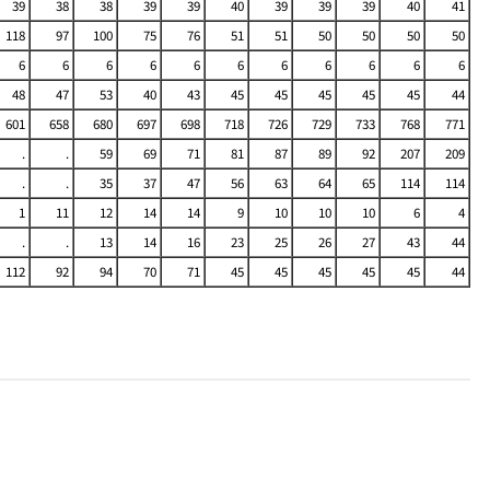
39
38
38
39
39
40
39
39
39
40
41
118
97
100
75
76
51
51
50
50
50
50
6
6
6
6
6
6
6
6
6
6
6
48
47
53
40
43
45
45
45
45
45
44
601
658
680
697
698
718
726
729
733
768
771
.
.
59
69
71
81
87
89
92
207
209
.
.
35
37
47
56
63
64
65
114
114
1
11
12
14
14
9
10
10
10
6
4
.
.
13
14
16
23
25
26
27
43
44
112
92
94
70
71
45
45
45
45
45
44