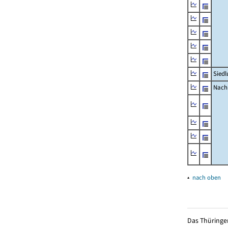
Siedl
Nachr
▴
nach oben
Das Thüringer