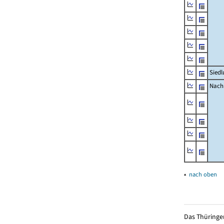
Siedl
Nachr
▴
nach oben
Das Thüringer