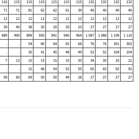
116
115
115
115
115
115
115
132
132
132
132
71
71
81
62
62
61
39
40
40
40
40
12
12
12
12
12
12
12
12
12
12
12
39
40
38
20
20
20
23
27
27
27
27
889
900
899
935
941
940
964
1 087
1 088
1 109
1 110
.
.
54
60
64
65
68
76
76
301
302
.
.
35
41
45
48
49
52
52
104
104
7
13
15
15
15
15
35
34
35
25
21
.
.
15
48
54
53
55
65
65
92
92
59
60
69
50
50
49
28
27
27
27
27