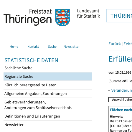
THÜRIN
Zurück
|
Zeic
Home
Kontakt
Suche
Newsletter
Erfüll
STATISTISCHE DATEN
Sachliche Suche
von 15.03.1996 
Regionale Suche
(Summe erfüll
Kürzlich bereitgestellte Daten
▸
Veränderun
Allgemeine Angaben, Zuordnungen
Gebietsveränderungen,
Änderungen zum Schlüsselverzeichnis
Flächen nach
Definitionen und Erläuterungen
Hinweis:
Bis 2013 basie
Newsletter
(COLIDO) der eh
Rahmen der Fort