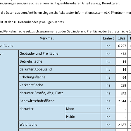
derungen sondern auch zu einem nicht quantifizierbaren Anteil aus o.g. Korrekturen.
 die Daten aus dem Amtlichen Liegenschaftskataster-Informationssystem ALKIS® entnomme
kt ist der 31. Dezember des jeweiligen Jahres.
nd Verkehrsfläche setzt sich zusammen aus der Gebäude- und Freifläche, der Betriebsfläche (o
Merkmal
Einheit
1992
enfläche
ha
6 227
on
Gebäude- und Freifläche
ha
473
Betriebsfläche
ha
14
darunter Abbauland
ha
14
Erholungsfläche
ha
64
Verkehrsfläche
ha
298
darunter Straße, Weg, Platz
ha
242
Landwirtschaftsfläche
ha
2 514
darunter
Moor
ha
-
Heide
ha
-
Waldfläche
ha
2 657