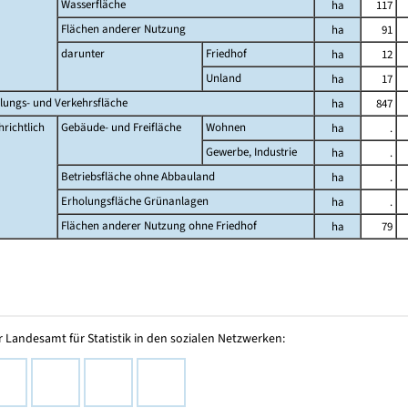
Wasserfläche
ha
117
Flächen anderer Nutzung
ha
91
darunter
Friedhof
ha
12
Unland
ha
17
lungs- und Verkehrsfläche
ha
847
richtlich
Gebäude- und Freifläche
Wohnen
ha
.
Gewerbe, Industrie
ha
.
Betriebsfläche ohne Abbauland
ha
.
Erholungsfläche Grünanlagen
ha
.
Flächen anderer Nutzung ohne Friedhof
ha
79
 Landesamt für Statistik in den sozialen Netzwerken: