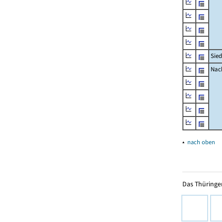
Sied
Nach
▴
nach oben
Das Thüringer