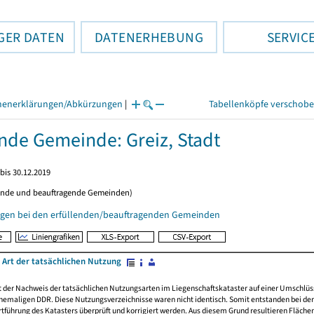
GER DATEN
DATENERHEBUNG
SERVIC
henerklärungen/Abkürzungen
|
Tabellenköpfe verschob
ende Gemeinde: Greiz, Stadt
bis 30.12.2019
ende und beauftragende Gemeinden)
gen bei den erfüllenden/beauftragenden Gemeinden
 Art der tatsächlichen Nutzung
rt der Nachweis der tatsächlichen Nutzungsarten im Liegenschaftskataster auf einer Umsch
emaligen DDR. Diese Nutzungsverzeichnisse waren nicht identisch. Somit entstanden bei der 
führung des Katasters überprüft und korrigiert werden. Aus diesem Grund resultieren Fläche