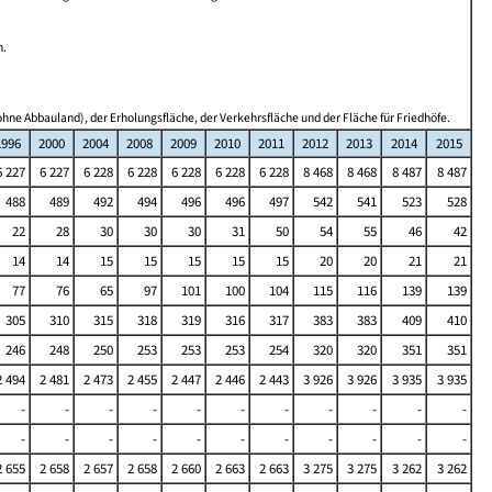
n.
hne Abbauland), der Erholungsfläche, der Verkehrsfläche und der Fläche für Friedhöfe.
1996
2000
2004
2008
2009
2010
2011
2012
2013
2014
2015
6 227
6 227
6 228
6 228
6 228
6 228
6 228
8 468
8 468
8 487
8 487
488
489
492
494
496
496
497
542
541
523
528
22
28
30
30
30
31
50
54
55
46
42
14
14
15
15
15
15
15
20
20
21
21
77
76
65
97
101
100
104
115
116
139
139
305
310
315
318
319
316
317
383
383
409
410
246
248
250
253
253
253
254
320
320
351
351
2 494
2 481
2 473
2 455
2 447
2 446
2 443
3 926
3 926
3 935
3 935
-
-
-
-
-
-
-
-
-
-
-
-
-
-
-
-
-
-
-
-
-
-
2 655
2 658
2 657
2 658
2 660
2 663
2 663
3 275
3 275
3 262
3 262