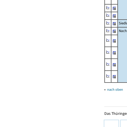
Siedl
Nachr
▴
nach oben
Das Thüringer