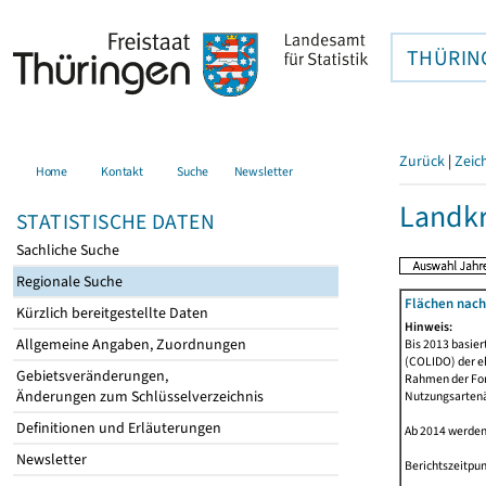
THÜRIN
Zurück
|
Zeic
Home
Kontakt
Suche
Newsletter
Landkr
STATISTISCHE DATEN
Sachliche Suche
Regionale Suche
Flächen nach
Kürzlich bereitgestellte Daten
Hinweis:
Allgemeine Angaben, Zuordnungen
Bis 2013 basie
(COLIDO) der eh
Gebietsveränderungen,
Rahmen der Fort
Änderungen zum Schlüsselverzeichnis
Nutzungsartenän
Definitionen und Erläuterungen
Ab 2014 werden
Newsletter
Berichtszeitpun