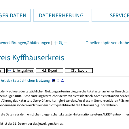
GER DATEN
DATENERHEBUNG
SERVIC
henerklärungen/Abkürzungen
|
Tabellenköpfe verschob
eis Kyffhäuserkreis
 Art der tatsächlichen Nutzung
rt der Nachweis der tatsächlichen Nutzungsarten im Liegenschaftskataster auf einer Umsch
emaligen DDR. Diese Nutzungsverzeichnisse waren nicht identisch. Somit entstanden bei der 
führung des Katasters überprüft und korrigiert werden. Aus diesem Grund resultieren Fläche
derungen sondern auch zu einem nicht quantifizierbaren Anteil aus o.g. Korrekturen.
 die Daten aus dem Amtlichen Liegenschaftskataster-Informationssystem ALKIS® entnomme
kt ist der 31. Dezember des jeweiligen Jahres.