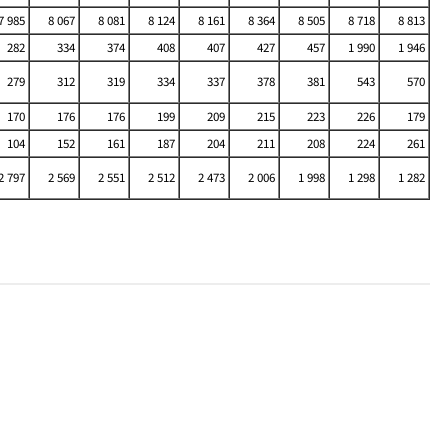
7 985
8 067
8 081
8 124
8 161
8 364
8 505
8 718
8 813
282
334
374
408
407
427
457
1 990
1 946
279
312
319
334
337
378
381
543
570
170
176
176
199
209
215
223
226
179
104
152
161
187
204
211
208
224
261
2 797
2 569
2 551
2 512
2 473
2 006
1 998
1 298
1 282