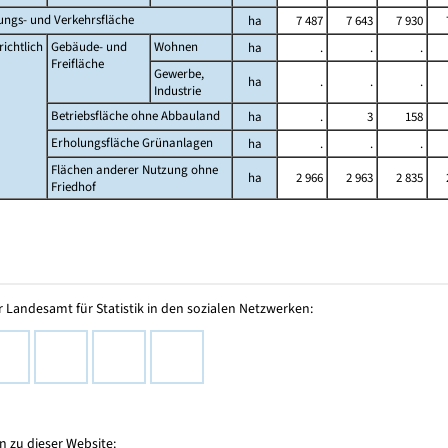
ungs- und Verkehrsfläche
ha
7 487
7 643
7 930
ichtlich
Gebäude- und
Wohnen
ha
.
.
.
Freifläche
Gewerbe,
ha
.
.
.
Industrie
Betriebsfläche ohne Abbauland
ha
.
3
158
Erholungsfläche Grünanlagen
ha
.
.
.
Flächen anderer Nutzung ohne
ha
2 966
2 963
2 835
Friedhof
 Landesamt für Statistik in den sozialen Netzwerken:
 zu dieser Website: