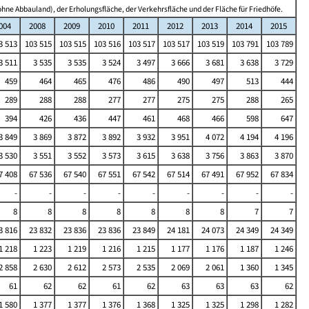
hne Abbauland), der Erholungsfläche, der Verkehrsfläche und der Fläche für Friedhöfe.
004
2008
2009
2010
2011
2012
2013
2014
2015
3 513
103 515
103 515
103 516
103 517
103 517
103 519
103 791
103 789
3 511
3 535
3 535
3 524
3 497
3 666
3 681
3 638
3 729
459
464
465
476
486
490
497
513
444
289
288
288
277
277
275
275
288
265
394
426
436
447
461
468
466
598
647
3 849
3 869
3 872
3 892
3 932
3 951
4 072
4 194
4 196
3 530
3 551
3 552
3 573
3 615
3 638
3 756
3 863
3 870
7 408
67 536
67 540
67 551
67 542
67 514
67 491
67 952
67 834
-
-
-
-
-
-
-
-
-
8
8
8
8
8
8
8
7
7
3 816
23 832
23 836
23 836
23 849
24 181
24 073
24 349
24 349
1 218
1 223
1 219
1 216
1 215
1 177
1 176
1 187
1 246
2 858
2 630
2 612
2 573
2 535
2 069
2 061
1 360
1 345
61
62
62
61
62
63
63
63
62
1 580
1 377
1 377
1 376
1 368
1 325
1 325
1 298
1 282