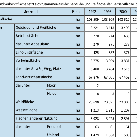
nd Verkehrsfläche setzt sich zusammen aus der Gebäude- und Freifläche, der Betriebsfläche (o
Merkmal
Einheit
1992
1996
2000
2
nfläche
ha
103 509
103 509
103 510
10
n
Gebäude- und Freifläche
ha
3 224
3 418
3 496
Betriebsfläche
ha
270
274
436
darunter Abbauland
ha
270
271
278
Erholungsfläche
ha
425
352
377
Verkehrsfläche
ha
3 775
3 809
3 837
darunter Straße, Weg, Platz
ha
3 400
3 484
3 515
Landwirtschaftsfläche
ha
67 876
67 601
67 452
6
darunter
Moor
ha
2
-
-
Heide
ha
8
8
8
Waldfläche
ha
23 698
23 821
23 809
2
Wasserfläche
ha
1 213
1 211
1 207
Flächen anderer Nutzung
ha
3 028
3 025
2 897
darunter
Friedhof
ha
63
61
61
Unland
ha
1 479
1 668
1 585