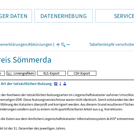
GER DATEN
DATENERHEBUNG
SERVIC
henerklärungen/Abkürzungen
|
Tabellenköpfe verschob
reis Sömmerda
 Art der tatsächlichen Nutzung
rt der Nachweis der tatsächlichen Nutzungsarten im Liegenschaftskataster auf einer Umsch
emaligen DDR. Diese Nutzungsverzeichnisse waren nicht identisch. Somit entstanden bei der 
führung des Katasters überprüft und korrigiert werden. Aus diesem Grund resultieren Fläche
derungen sondern auch zu einem nicht quantifizierbaren Anteil aus o.g. Korrekturen.
 die Daten aus dem Amtlichen Liegenschaftskataster-Informationssystem ALKIS® entnomme
kt ist der 31. Dezember des jeweiligen Jahres.