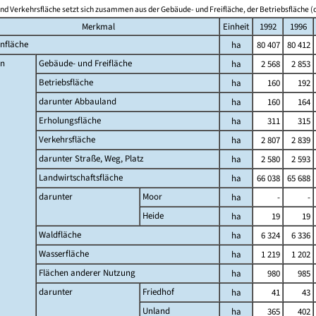
nd Verkehrsfläche setzt sich zusammen aus der Gebäude- und Freifläche, der Betriebsfläche (o
Merkmal
Einheit
1992
1996
nfläche
ha
80 407
80 412
n
Gebäude- und Freifläche
ha
2 568
2 853
Betriebsfläche
ha
160
192
darunter Abbauland
ha
160
164
Erholungsfläche
ha
311
315
Verkehrsfläche
ha
2 807
2 839
darunter Straße, Weg, Platz
ha
2 580
2 593
Landwirtschaftsfläche
ha
66 038
65 688
darunter
Moor
ha
-
-
Heide
ha
19
19
Waldfläche
ha
6 324
6 336
Wasserfläche
ha
1 219
1 202
Flächen anderer Nutzung
ha
980
985
darunter
Friedhof
ha
41
43
Unland
ha
365
402