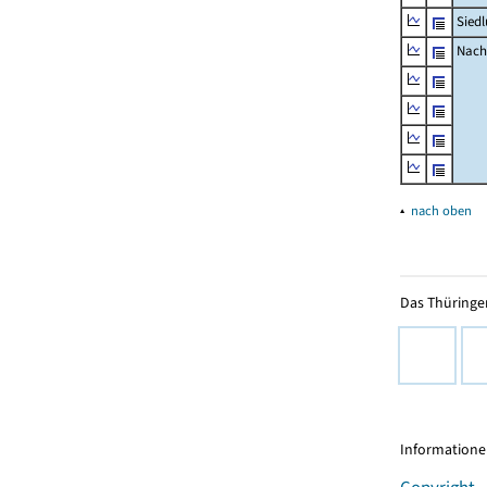
Sied
Nachr
▴
nach oben
Das Thüringer
Informationen
Copyright