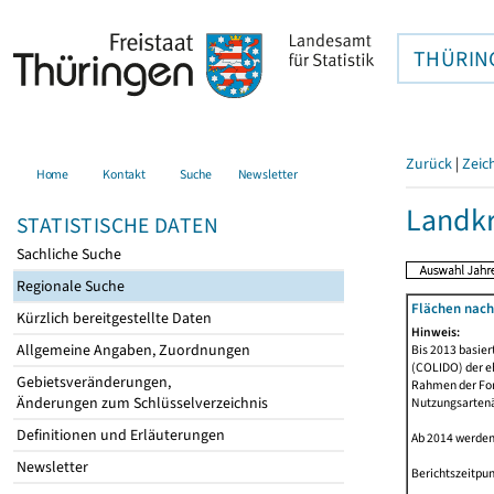
THÜRIN
Zurück
|
Zeic
Home
Kontakt
Suche
Newsletter
Landk
STATISTISCHE DATEN
Sachliche Suche
Regionale Suche
Flächen nach
Kürzlich bereitgestellte Daten
Hinweis:
Allgemeine Angaben, Zuordnungen
Bis 2013 basie
(COLIDO) der eh
Gebietsveränderungen,
Rahmen der Fort
Änderungen zum Schlüsselverzeichnis
Nutzungsartenän
Definitionen und Erläuterungen
Ab 2014 werden
Newsletter
Berichtszeitpun