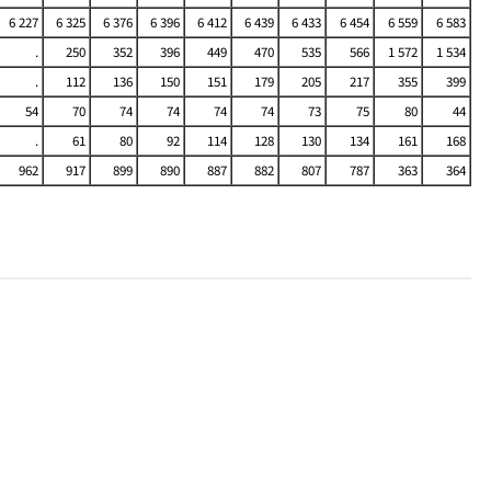
6 227
6 325
6 376
6 396
6 412
6 439
6 433
6 454
6 559
6 583
.
250
352
396
449
470
535
566
1 572
1 534
.
112
136
150
151
179
205
217
355
399
54
70
74
74
74
74
73
75
80
44
.
61
80
92
114
128
130
134
161
168
962
917
899
890
887
882
807
787
363
364