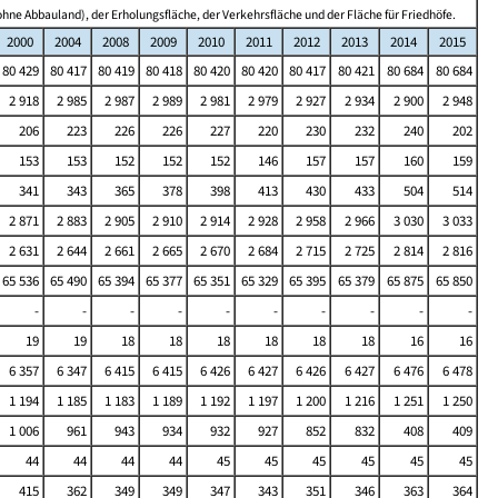
hne Abbauland), der Erholungsfläche, der Verkehrsfläche und der Fläche für Friedhöfe.
2000
2004
2008
2009
2010
2011
2012
2013
2014
2015
80 429
80 417
80 419
80 418
80 420
80 420
80 417
80 421
80 684
80 684
2 918
2 985
2 987
2 989
2 981
2 979
2 927
2 934
2 900
2 948
206
223
226
226
227
220
230
232
240
202
153
153
152
152
152
146
157
157
160
159
341
343
365
378
398
413
430
433
504
514
2 871
2 883
2 905
2 910
2 914
2 928
2 958
2 966
3 030
3 033
2 631
2 644
2 661
2 665
2 670
2 684
2 715
2 725
2 814
2 816
65 536
65 490
65 394
65 377
65 351
65 329
65 395
65 379
65 875
65 850
-
-
-
-
-
-
-
-
-
-
19
19
18
18
18
18
18
18
16
16
6 357
6 347
6 415
6 415
6 426
6 427
6 426
6 427
6 476
6 478
1 194
1 185
1 183
1 189
1 192
1 197
1 200
1 216
1 251
1 250
1 006
961
943
934
932
927
852
832
408
409
44
44
44
44
45
45
45
45
45
45
415
362
349
349
347
343
351
346
363
364