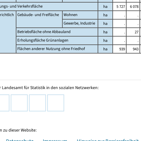
lungs- und Verkehrsfläche
ha
5 727
6 078
ichtlich
Gebäude- und Freifläche
Wohnen
ha
.
.
Gewerbe, Industrie
ha
.
.
Betriebsfläche ohne Abbauland
ha
.
27
Erholungsfläche Grünanlagen
ha
.
.
Flächen anderer Nutzung ohne Friedhof
ha
939
943
 Landesamt für Statistik in den sozialen Netzwerken:
 zu dieser Website:
Datenschutz
Impressum
Hinweise zur Barrierefreiheit