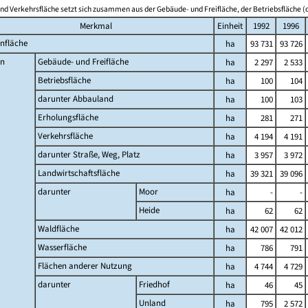
nd Verkehrsfläche setzt sich zusammen aus der Gebäude- und Freifläche, der Betriebsfläche (o
Merkmal
Einheit
1992
1996
nfläche
ha
93 731
93 726
n
Gebäude- und Freifläche
ha
2 297
2 533
Betriebsfläche
ha
100
104
darunter Abbauland
ha
100
103
Erholungsfläche
ha
281
271
Verkehrsfläche
ha
4 194
4 191
darunter Straße, Weg, Platz
ha
3 957
3 972
Landwirtschaftsfläche
ha
39 321
39 096
darunter
Moor
ha
-
-
Heide
ha
62
62
Waldfläche
ha
42 007
42 012
Wasserfläche
ha
786
791
Flächen anderer Nutzung
ha
4 744
4 729
darunter
Friedhof
ha
46
45
Unland
ha
795
2 572