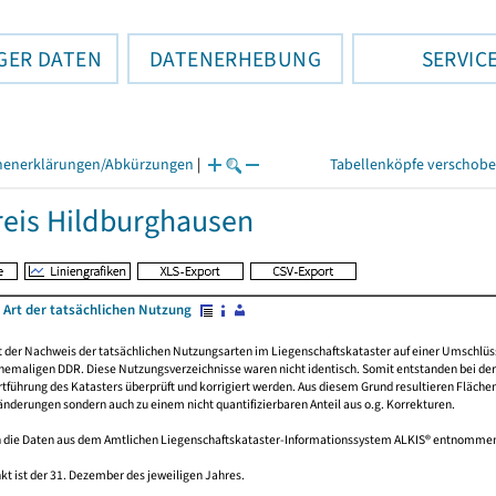
GER DATEN
DATENERHEBUNG
SERVIC
henerklärungen/Abkürzungen
|
Tabellenköpfe verschob
eis Hildburghausen
 Art der tatsächlichen Nutzung
rt der Nachweis der tatsächlichen Nutzungsarten im Liegenschaftskataster auf einer Umsch
emaligen DDR. Diese Nutzungsverzeichnisse waren nicht identisch. Somit entstanden bei der 
führung des Katasters überprüft und korrigiert werden. Aus diesem Grund resultieren Fläche
derungen sondern auch zu einem nicht quantifizierbaren Anteil aus o.g. Korrekturen.
 die Daten aus dem Amtlichen Liegenschaftskataster-Informationssystem ALKIS® entnomme
kt ist der 31. Dezember des jeweiligen Jahres.