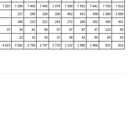
7 207
7 294
7 405
7 445
7 474
7 500
7 591
7 641
7 759
7 813
.
227
296
320
338
402
421
438
1 584
1 600
.
186
215
221
243
272
285
302
450
451
37
54
81
90
97
97
87
97
125
93
.
23
32
35
37
38
42
49
60
63
4 623
4 582
2 759
2 747
2 733
2 152
1 980
1 966
815
816