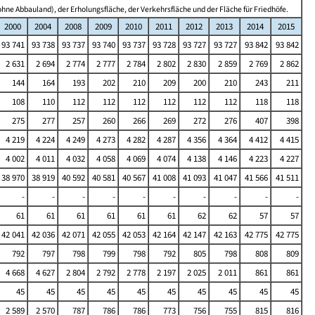
hne Abbauland), der Erholungsfläche, der Verkehrsfläche und der Fläche für Friedhöfe.
2000
2004
2008
2009
2010
2011
2012
2013
2014
2015
93 741
93 738
93 737
93 740
93 737
93 728
93 727
93 727
93 842
93 842
2 631
2 694
2 774
2 777
2 784
2 802
2 830
2 859
2 769
2 862
144
164
193
202
210
209
200
210
243
211
108
110
112
112
112
112
112
112
118
118
275
277
257
260
266
269
272
276
407
398
4 219
4 224
4 249
4 273
4 282
4 287
4 356
4 364
4 412
4 415
4 002
4 011
4 032
4 058
4 069
4 074
4 138
4 146
4 223
4 227
38 970
38 919
40 592
40 581
40 567
41 008
41 093
41 047
41 566
41 511
-
-
-
-
-
-
-
-
-
-
61
61
61
61
61
61
62
62
57
57
42 041
42 036
42 071
42 055
42 053
42 164
42 147
42 163
42 775
42 775
792
797
798
799
798
792
805
798
808
809
4 668
4 627
2 804
2 792
2 778
2 197
2 025
2 011
861
861
45
45
45
45
45
45
45
45
45
45
2 589
2 570
787
786
786
773
756
755
815
816