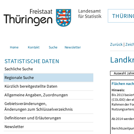
THÜRIN
Zurück
|
Zeic
Home
Kontakt
Suche
Newsletter
Landkr
STATISTISCHE DATEN
Sachliche Suche
Regionale Suche
Flächen nach
Kürzlich bereitgestellte Daten
Hinweis:
Allgemeine Angaben, Zuordnungen
Bis 2013 basie
(COLIDO) der eh
Gebietsveränderungen,
Rahmen der Fort
Änderungen zum Schlüsselverzeichnis
Nutzungsartenän
Definitionen und Erläuterungen
Ab 2014 werden
Newsletter
Berichtszeitpun