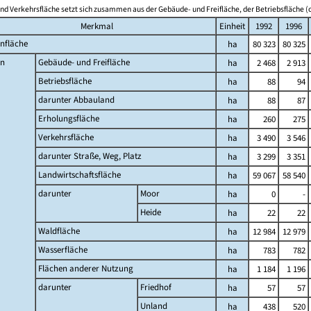
nd Verkehrsfläche setzt sich zusammen aus der Gebäude- und Freifläche, der Betriebsfläche (o
Merkmal
Einheit
1992
1996
nfläche
ha
80 323
80 325
n
Gebäude- und Freifläche
ha
2 468
2 913
Betriebsfläche
ha
88
94
darunter Abbauland
ha
88
87
Erholungsfläche
ha
260
275
Verkehrsfläche
ha
3 490
3 546
darunter Straße, Weg, Platz
ha
3 299
3 351
Landwirtschaftsfläche
ha
59 067
58 540
darunter
Moor
ha
0
-
Heide
ha
22
22
Waldfläche
ha
12 984
12 979
Wasserfläche
ha
783
782
Flächen anderer Nutzung
ha
1 184
1 196
darunter
Friedhof
ha
57
57
Unland
ha
438
520