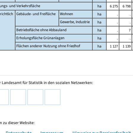
lungs- und Verkehrsfläche
ha
6 275
6 798
ichtlich
Gebäude- und Freifläche
Wohnen
ha
.
.
Gewerbe, Industrie
ha
.
.
Betriebsfläche ohne Abbauland
ha
.
7
Erholungsfläche Grünanlagen
ha
.
.
Flächen anderer Nutzung ohne Friedhof
ha
1 127
1 139
 Landesamt für Statistik in den sozialen Netzwerken:
 zu dieser Website:
Datenschutz
Impressum
Hinweise zur Barrierefreiheit