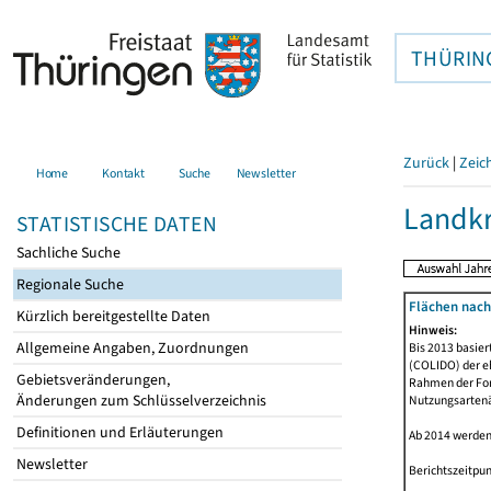
THÜRIN
Zurück
|
Zeic
Home
Kontakt
Suche
Newsletter
Landkr
STATISTISCHE DATEN
Sachliche Suche
Regionale Suche
Flächen nach
Kürzlich bereitgestellte Daten
Hinweis:
Allgemeine Angaben, Zuordnungen
Bis 2013 basie
(COLIDO) der eh
Gebietsveränderungen,
Rahmen der Fort
Änderungen zum Schlüsselverzeichnis
Nutzungsartenän
Definitionen und Erläuterungen
Ab 2014 werden
Newsletter
Berichtszeitpun