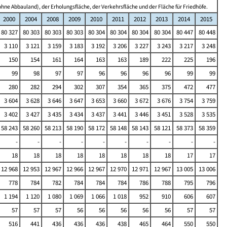
hne Abbauland), der Erholungsfläche, der Verkehrsfläche und der Fläche für Friedhöfe.
2000
2004
2008
2009
2010
2011
2012
2013
2014
2015
80 327
80 303
80 303
80 303
80 304
80 304
80 304
80 304
80 447
80 448
3 110
3 121
3 159
3 183
3 192
3 206
3 227
3 243
3 217
3 248
150
154
161
164
163
163
189
222
225
196
99
98
97
97
96
96
96
96
99
99
280
282
294
302
307
354
365
375
472
477
3 604
3 628
3 646
3 647
3 653
3 660
3 672
3 676
3 754
3 759
3 402
3 427
3 435
3 434
3 437
3 441
3 446
3 451
3 528
3 535
58 243
58 260
58 213
58 190
58 172
58 148
58 143
58 121
58 373
58 359
-
-
-
-
-
-
-
-
-
-
18
18
18
18
18
18
18
18
17
17
12 968
12 953
12 967
12 966
12 967
12 970
12 971
12 967
13 005
13 006
778
784
782
784
784
784
786
788
795
796
1 194
1 120
1 080
1 069
1 066
1 018
952
910
606
607
57
57
57
56
56
56
56
56
57
57
516
441
436
436
436
438
465
464
550
550