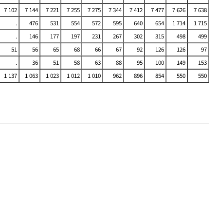
7 102
7 144
7 221
7 255
7 275
7 344
7 412
7 477
7 626
7 638
.
476
531
554
572
595
640
654
1 714
1 715
.
146
177
197
231
267
302
315
498
499
51
56
65
68
66
67
92
126
126
97
.
36
51
58
63
88
95
100
149
153
1 137
1 063
1 023
1 012
1 010
962
896
854
550
550