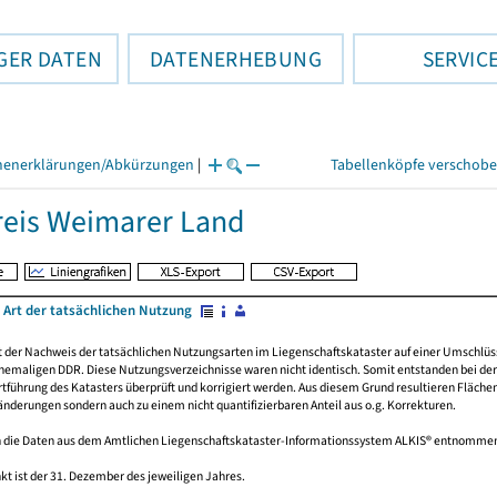
GER DATEN
DATENERHEBUNG
SERVIC
henerklärungen/Abkürzungen
|
Tabellenköpfe verschob
eis Weimarer Land
 Art der tatsächlichen Nutzung
rt der Nachweis der tatsächlichen Nutzungsarten im Liegenschaftskataster auf einer Umsch
emaligen DDR. Diese Nutzungsverzeichnisse waren nicht identisch. Somit entstanden bei der 
führung des Katasters überprüft und korrigiert werden. Aus diesem Grund resultieren Fläche
derungen sondern auch zu einem nicht quantifizierbaren Anteil aus o.g. Korrekturen.
 die Daten aus dem Amtlichen Liegenschaftskataster-Informationssystem ALKIS® entnomme
kt ist der 31. Dezember des jeweiligen Jahres.