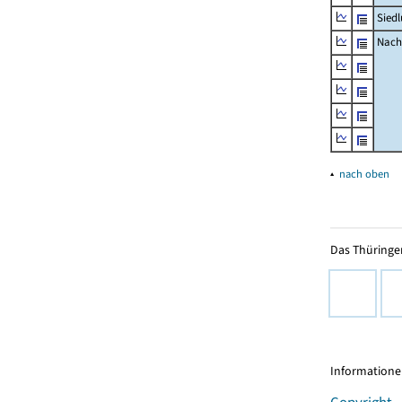
Sied
Nachr
▴
nach oben
Das Thüringer
Informationen
Copyright