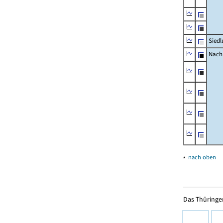
Siedl
Nachr
▴
nach oben
Das Thüringer