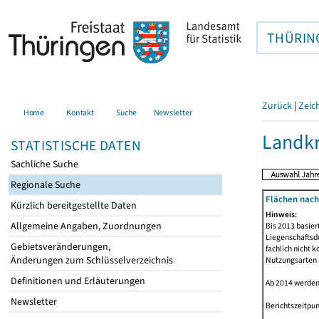
THÜRIN
Zurück
|
Zeic
Home
Kontakt
Suche
Newsletter
Landkr
STATISTISCHE DATEN
Sachliche Suche
Regionale Suche
Flächen nach
Kürzlich bereitgestellte Daten
Hinweis:
Allgemeine Angaben, Zuordnungen
Bis 2013 basie
Liegenschaftsd
Gebietsveränderungen,
fachlich nicht 
Änderungen zum Schlüsselverzeichnis
Nutzungsarten n
Definitionen und Erläuterungen
Ab 2014 werden
Newsletter
Berichtszeitpun