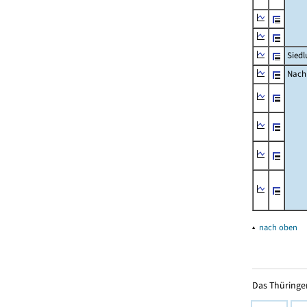
Siedl
Nachr
▴
nach oben
Das Thüringer