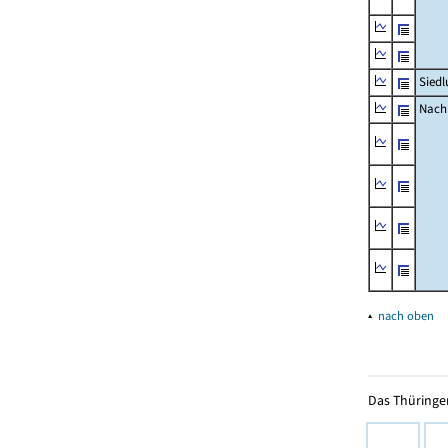
Siedl
Nachr
▴
nach oben
Das Thüringer