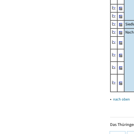
Siedl
Nachr
▴
nach oben
Das Thüringer