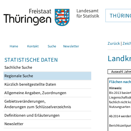
THÜRIN
Zurück
|
Zeic
Home
Kontakt
Suche
Newsletter
Landkr
STATISTISCHE DATEN
Sachliche Suche
Regionale Suche
Flächen nach
Kürzlich bereitgestellte Daten
Hinweis:
Allgemeine Angaben, Zuordnungen
Bis 2013 basie
Liegenschaftsd
Gebietsveränderungen,
fachlich nicht 
Änderungen zum Schlüsselverzeichnis
Nutzungsarten n
Definitionen und Erläuterungen
Ab 2014 werden
Newsletter
Berichtszeitpun