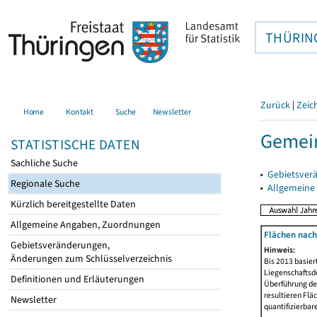
THÜRIN
Zurück
|
Zeic
Home
Kontakt
Suche
Newsletter
Gemein
STATISTISCHE DATEN
Sachliche Suche
▸
Gebietsver
Regionale Suche
▸
Allgemeine
Kürzlich bereitgestellte Daten
Allgemeine Angaben, Zuordnungen
Flächen nach
Gebietsveränderungen,
Hinweis:
Änderungen zum Schlüsselverzeichnis
Bis 2013 basie
Liegenschaftsd
Definitionen und Erläuterungen
Überführung der
resultieren Fl
Newsletter
quantifizierbar