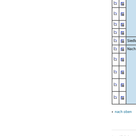
Siedl
Nachr
▴
nach oben