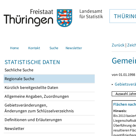
THÜRIN
Zurück
|
Zeic
Home
Kontakt
Suche
Newsletter
Gemein
STATISTISCHE DATEN
Sachliche Suche
von 01.01.1998 
Regionale Suche
▸
Gebietsver
Kürzlich bereitgestellte Daten
Allgemeine Angaben, Zuordnungen
Flächen nach
Gebietsveränderungen,
Änderungen zum Schlüsselverzeichnis
Hinweis:
Bis 2013 basie
Definitionen und Erläuterungen
Liegenschaftsd
Überführung der
Newsletter
resultieren Fl
quantifizierbar