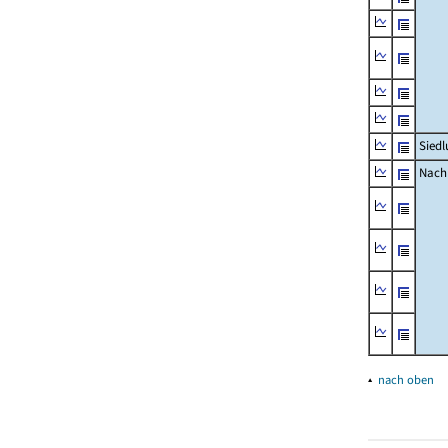
Siedl
Nachr
▴
nach oben