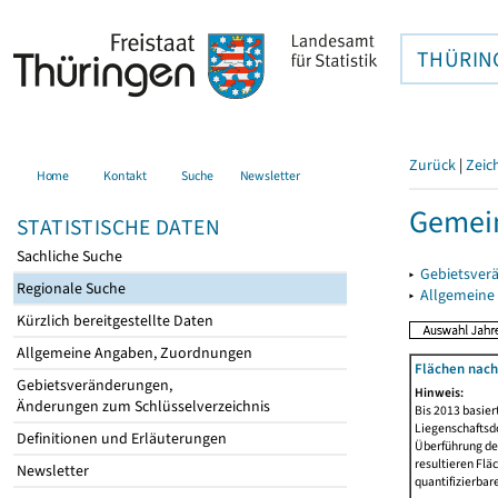
THÜRIN
Zurück
|
Zeic
Home
Kontakt
Suche
Newsletter
Gemei
STATISTISCHE DATEN
Sachliche Suche
▸
Gebietsver
Regionale Suche
▸
Allgemeine
Kürzlich bereitgestellte Daten
Allgemeine Angaben, Zuordnungen
Flächen nach
Gebietsveränderungen,
Hinweis:
Änderungen zum Schlüsselverzeichnis
Bis 2013 basie
Liegenschaftsd
Definitionen und Erläuterungen
Überführung der
resultieren Fl
Newsletter
quantifizierbar