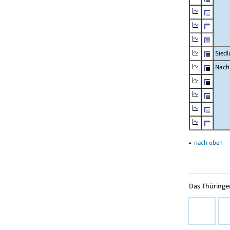
Siedl
Nachr
▴
nach oben
Das Thüringer