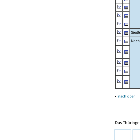
Siedl
Nachr
▴
nach oben
Das Thüringer