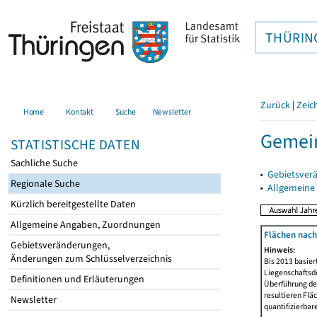
THÜRIN
Zurück
|
Zeic
Home
Kontakt
Suche
Newsletter
Gemein
STATISTISCHE DATEN
Sachliche Suche
▸
Gebietsver
Regionale Suche
▸
Allgemeine
Kürzlich bereitgestellte Daten
Allgemeine Angaben, Zuordnungen
Flächen nach
Gebietsveränderungen,
Hinweis:
Änderungen zum Schlüsselverzeichnis
Bis 2013 basie
Liegenschaftsd
Definitionen und Erläuterungen
Überführung der
resultieren Fl
Newsletter
quantifizierbar