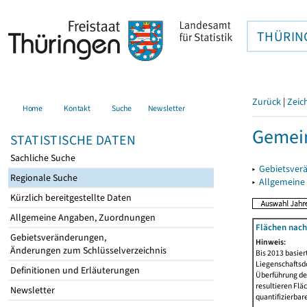
THÜRIN
Zurück
|
Zeic
Home
Kontakt
Suche
Newsletter
Gemei
STATISTISCHE DATEN
Sachliche Suche
▸
Gebietsver
Regionale Suche
▸
Allgemeine
Kürzlich bereitgestellte Daten
Allgemeine Angaben, Zuordnungen
Flächen nach
Gebietsveränderungen,
Hinweis:
Änderungen zum Schlüsselverzeichnis
Bis 2013 basie
Liegenschaftsd
Definitionen und Erläuterungen
Überführung der
resultieren Fl
Newsletter
quantifizierbar