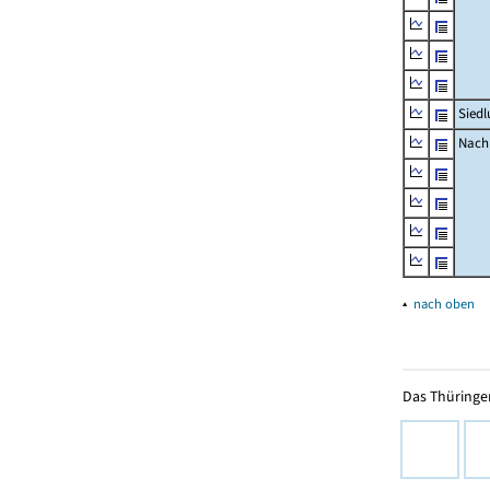
Siedl
Nachr
▴
nach oben
Das Thüringer