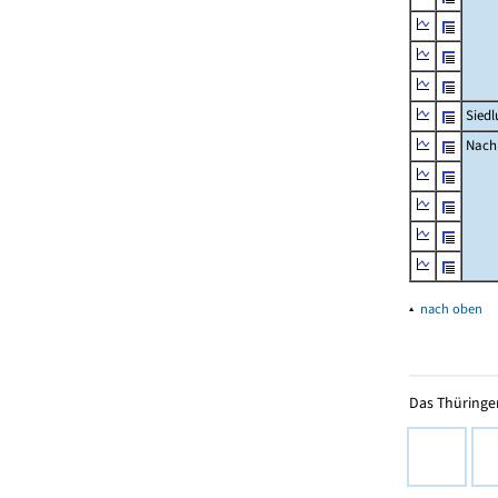
Siedl
Nachr
▴
nach oben
Das Thüringer