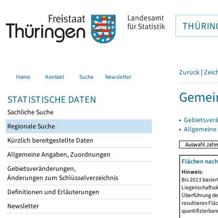
THÜRIN
Zurück
|
Zeic
Home
Kontakt
Suche
Newsletter
Gemein
STATISTISCHE DATEN
Sachliche Suche
▸
Gebietsver
Regionale Suche
▸
Allgemeine
Kürzlich bereitgestellte Daten
Allgemeine Angaben, Zuordnungen
Flächen nach
Gebietsveränderungen,
Hinweis:
Änderungen zum Schlüsselverzeichnis
Bis 2013 basie
Liegenschaftsd
Definitionen und Erläuterungen
Überführung der
resultieren Fl
Newsletter
quantifizierbar