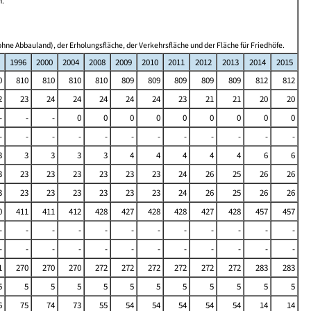
n.
hne Abbauland), der Erholungsfläche, der Verkehrsfläche und der Fläche für Friedhöfe.
1996
2000
2004
2008
2009
2010
2011
2012
2013
2014
2015
0
810
810
810
810
809
809
809
809
809
812
812
2
23
24
24
24
24
24
23
21
21
20
20
-
-
-
0
0
0
0
0
0
0
0
0
-
-
-
-
-
-
-
-
-
-
-
-
3
3
3
3
3
4
4
4
4
4
6
6
3
23
23
23
23
23
23
24
26
25
26
26
3
23
23
23
23
23
23
24
26
25
26
26
0
411
411
412
428
427
428
428
427
428
457
457
-
-
-
-
-
-
-
-
-
-
-
-
-
-
-
-
-
-
-
-
-
-
-
-
1
270
270
270
272
272
272
272
272
272
283
283
5
5
5
5
5
5
5
5
5
5
5
5
6
75
74
73
55
54
54
54
54
54
14
14