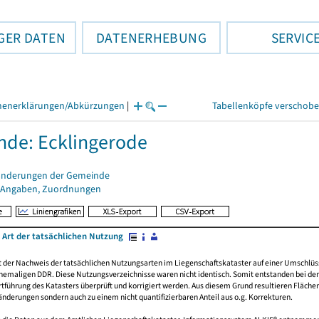
GER DATEN
DATENERHEBUNG
SERVIC
henerklärungen/Abkürzungen
|
Tabellenköpfe verschob
de: Ecklingerode
änderungen der Gemeinde
 Angaben, Zuordnungen
 Art der tatsächlichen Nutzung
rt der Nachweis der tatsächlichen Nutzungsarten im Liegenschaftskataster auf einer Umsch
emaligen DDR. Diese Nutzungsverzeichnisse waren nicht identisch. Somit entstanden bei der 
führung des Katasters überprüft und korrigiert werden. Aus diesem Grund resultieren Fläche
derungen sondern auch zu einem nicht quantifizierbaren Anteil aus o.g. Korrekturen.