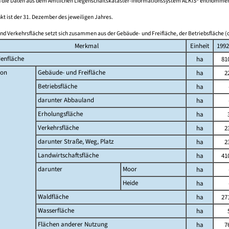
 die Daten aus dem Amtlichen Liegenschaftskataster-Informationssystem ALKIS® entnomme
kt ist der 31. Dezember des jeweiligen Jahres.
nd Verkehrsfläche setzt sich zusammen aus der Gebäude- und Freifläche, der Betriebsfläche (o
Merkmal
Einheit
1992
enfläche
ha
81
on
Gebäude- und Freifläche
ha
2
Betriebsfläche
ha
darunter Abbauland
ha
Erholungsfläche
ha
Verkehrsfläche
ha
2
darunter Straße, Weg, Platz
ha
2
Landwirtschaftsfläche
ha
41
darunter
Moor
ha
Heide
ha
Waldfläche
ha
27
Wasserfläche
ha
Flächen anderer Nutzung
ha
7