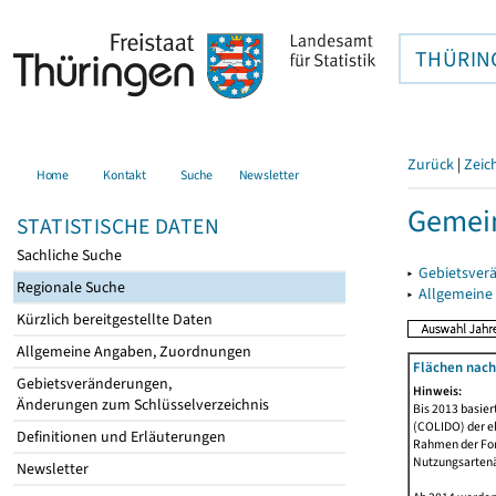
THÜRIN
Zurück
|
Zeic
Home
Kontakt
Suche
Newsletter
Gemein
STATISTISCHE DATEN
Sachliche Suche
▸
Gebietsver
Regionale Suche
▸
Allgemeine
Kürzlich bereitgestellte Daten
Allgemeine Angaben, Zuordnungen
Flächen nach
Gebietsveränderungen,
Hinweis:
Änderungen zum Schlüsselverzeichnis
Bis 2013 basie
(COLIDO) der eh
Definitionen und Erläuterungen
Rahmen der Fort
Nutzungsartenän
Newsletter