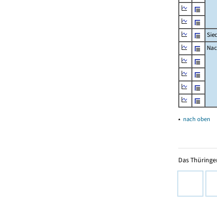
Sie
Nac
▴
nach oben
Das Thüringer