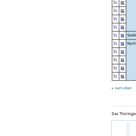
Siedl
Nachr
▴
nach oben
Das Thüringer