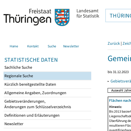
THÜRIN
Zurück
|
Zeic
Home
Kontakt
Suche
Newsletter
Gemein
STATISTISCHE DATEN
Sachliche Suche
bis 31.12.2023
Regionale Suche
▸
Gebietsver
Kürzlich bereitgestellte Daten
Allgemeine Angaben, Zuordnungen
Flächen nach
Gebietsveränderungen,
Änderungen zum Schlüsselverzeichnis
Hinweis:
Bis 2013 basie
Definitionen und Erläuterungen
Liegenschaftsd
Überführung der
Newsletter
resultieren Fl
quantifizierbar