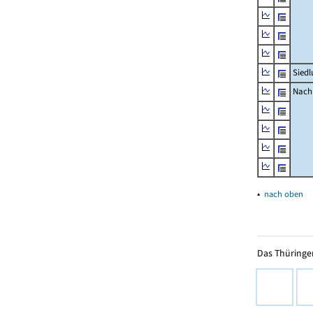
Siedl
Nachr
▴
nach oben
Das Thüringer