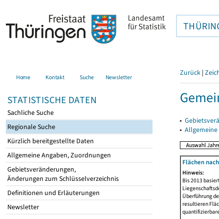
THÜRIN
Zurück
|
Zeic
Home
Kontakt
Suche
Newsletter
Gemei
STATISTISCHE DATEN
Sachliche Suche
▸
Gebietsver
Regionale Suche
▸
Allgemeine
Kürzlich bereitgestellte Daten
Allgemeine Angaben, Zuordnungen
Flächen nach
Gebietsveränderungen,
Hinweis:
Änderungen zum Schlüsselverzeichnis
Bis 2013 basie
Liegenschaftsd
Definitionen und Erläuterungen
Überführung der
resultieren Fl
Newsletter
quantifizierbar