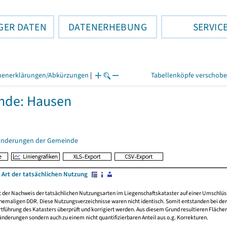
GER DATEN
DATENERHEBUNG
SERVIC
henerklärungen/Abkürzungen
|
Tabellenköpfe verschob
nde: Hausen
änderungen der Gemeinde
 Art der tatsächlichen Nutzung
rt der Nachweis der tatsächlichen Nutzungsarten im Liegenschaftskataster auf einer Umsch
emaligen DDR. Diese Nutzungsverzeichnisse waren nicht identisch. Somit entstanden bei der 
führung des Katasters überprüft und korrigiert werden. Aus diesem Grund resultieren Fläche
derungen sondern auch zu einem nicht quantifizierbaren Anteil aus o.g. Korrekturen.