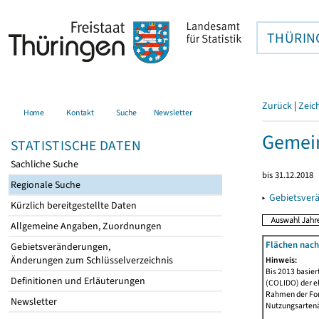
THÜRIN
Zurück
|
Zeic
Home
Kontakt
Suche
Newsletter
Gemei
STATISTISCHE DATEN
Sachliche Suche
bis 31.12.2018
Regionale Suche
▸
Gebietsver
Kürzlich bereitgestellte Daten
Allgemeine Angaben, Zuordnungen
Flächen nach
Gebietsveränderungen,
Änderungen zum Schlüsselverzeichnis
Hinweis:
Bis 2013 basie
Definitionen und Erläuterungen
(COLIDO) der eh
Rahmen der Fort
Newsletter
Nutzungsartenän