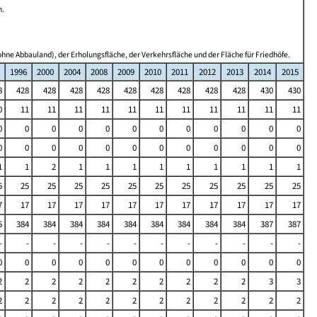
n.
hne Abbauland), der Erholungsfläche, der Verkehrsfläche und der Fläche für Friedhöfe.
1996
2000
2004
2008
2009
2010
2011
2012
2013
2014
2015
8
428
428
428
428
428
428
428
428
428
430
430
0
11
11
11
11
11
11
11
11
11
11
11
0
0
0
0
0
0
0
0
0
0
0
0
0
0
0
0
0
0
0
0
0
0
0
0
1
1
2
1
1
1
1
1
1
1
1
1
5
25
25
25
25
25
25
25
25
25
25
25
7
17
17
17
17
17
17
17
17
17
17
17
5
384
384
384
384
384
384
384
384
384
387
387
-
-
-
-
-
-
-
-
-
-
-
-
0
0
0
0
0
0
0
0
0
0
0
0
2
2
2
2
2
2
2
2
2
2
3
3
2
2
2
2
2
2
2
2
2
2
2
2