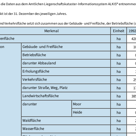
 die Daten aus dem Amtlichen Liegenschaftskataster-Informationssystem ALKIS® entnomme
kt ist der 31. Dezember des jeweiligen Jahres.
nd Verkehrsfläche setzt sich zusammen aus der Gebäude- und Freifläche, der Betriebsfläche (o
Merkmal
Einheit
1992
enfläche
ha
42
on
Gebäude- und Freifläche
ha
1
Betriebsfläche
ha
darunter Abbauland
ha
Erholungsfläche
ha
Verkehrsfläche
ha
2
darunter Straße, Weg, Platz
ha
1
Landwirtschaftsfläche
ha
38
darunter
Moor
ha
Heide
ha
Waldfläche
ha
Wasserfläche
ha