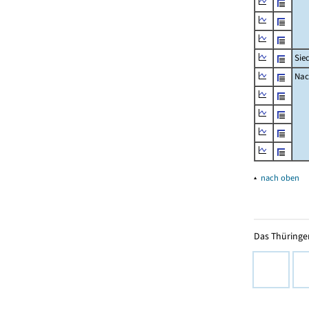
Sie
Nac
▴
nach oben
Das Thüringer