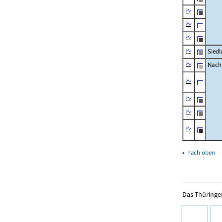
Siedl
Nachr
▴
nach oben
Das Thüringer