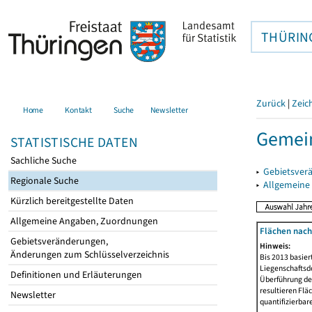
THÜRIN
Zurück
|
Zeic
Home
Kontakt
Suche
Newsletter
Gemei
STATISTISCHE DATEN
Sachliche Suche
▸
Gebietsver
Regionale Suche
▸
Allgemeine
Kürzlich bereitgestellte Daten
Allgemeine Angaben, Zuordnungen
Flächen nach
Gebietsveränderungen,
Hinweis:
Änderungen zum Schlüsselverzeichnis
Bis 2013 basie
Liegenschaftsd
Definitionen und Erläuterungen
Überführung der
resultieren Fl
Newsletter
quantifizierbar