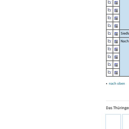
Siedl
Nachr
▴
nach oben
Das Thüringer