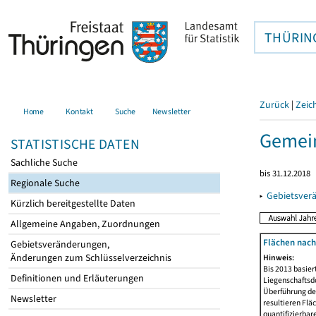
THÜRIN
Zurück
|
Zeic
Home
Kontakt
Suche
Newsletter
Gemei
STATISTISCHE DATEN
Sachliche Suche
bis 31.12.2018
Regionale Suche
▸
Gebietsver
Kürzlich bereitgestellte Daten
Allgemeine Angaben, Zuordnungen
Flächen nach
Gebietsveränderungen,
Änderungen zum Schlüsselverzeichnis
Hinweis:
Bis 2013 basie
Definitionen und Erläuterungen
Liegenschaftsd
Überführung der
Newsletter
resultieren Fl
quantifizierbar