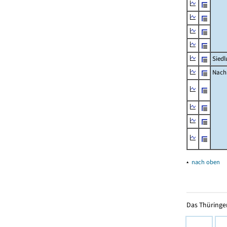
Siedl
Nachr
▴
nach oben
Das Thüringer