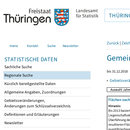
THÜRIN
Zurück
|
Zeic
Home
Kontakt
Suche
Newsletter
Gemein
STATISTISCHE DATEN
Sachliche Suche
bis 31.12.2018
Regionale Suche
▸
Gebietsver
Kürzlich bereitgestellte Daten
Allgemeine Angaben, Zuordnungen
Flächen nach
Gebietsveränderungen,
Änderungen zum Schlüsselverzeichnis
Hinweis:
Bis 2013 basie
Definitionen und Erläuterungen
Liegenschaftsd
Überführung der
Newsletter
resultieren Fl
quantifizierbar