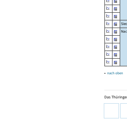
Sie
Nac
▴
nach oben
Das Thüringer