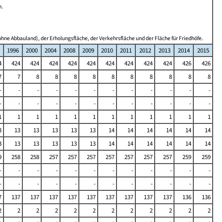
n.
hne Abbauland), der Erholungsfläche, der Verkehrsfläche und der Fläche für Friedhöfe.
1996
2000
2004
2008
2009
2010
2011
2012
2013
2014
2015
4
424
424
424
424
424
424
424
424
424
426
426
7
7
8
8
8
8
8
8
8
8
8
8
-
-
-
-
-
-
-
-
-
-
-
-
-
-
-
-
-
-
-
-
-
-
-
-
1
1
1
1
1
1
1
1
1
1
1
1
3
13
13
13
13
13
14
14
14
14
14
14
3
13
13
13
13
13
14
14
14
14
14
14
9
258
258
257
257
257
257
257
257
257
259
259
-
-
-
-
-
-
-
-
-
-
-
-
-
-
-
-
-
-
-
-
-
-
-
-
7
137
137
137
137
137
137
137
137
137
136
136
2
2
2
2
2
2
2
2
2
2
2
2