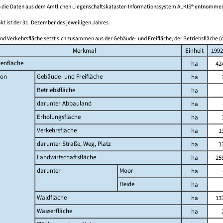
 die Daten aus dem Amtlichen Liegenschaftskataster-Informationssystem ALKIS® entnomme
kt ist der 31. Dezember des jeweiligen Jahres.
nd Verkehrsfläche setzt sich zusammen aus der Gebäude- und Freifläche, der Betriebsfläche (o
Merkmal
Einheit
1992
enfläche
ha
42
on
Gebäude- und Freifläche
ha
Betriebsfläche
ha
darunter Abbauland
ha
Erholungsfläche
ha
Verkehrsfläche
ha
1
darunter Straße, Weg, Platz
ha
1
Landwirtschaftsfläche
ha
25
darunter
Moor
ha
Heide
ha
Waldfläche
ha
13
Wasserfläche
ha