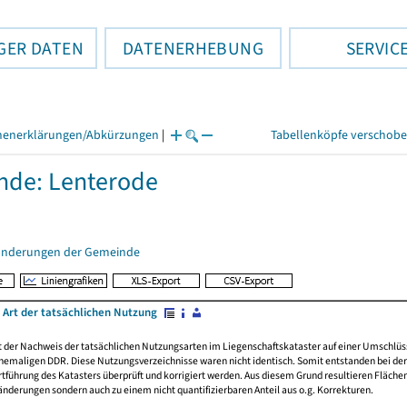
GER DATEN
DATENERHEBUNG
SERVIC
henerklärungen/Abkürzungen
|
Tabellenköpfe verschob
nde: Lenterode
änderungen der Gemeinde
 Art der tatsächlichen Nutzung
rt der Nachweis der tatsächlichen Nutzungsarten im Liegenschaftskataster auf einer Umsch
emaligen DDR. Diese Nutzungsverzeichnisse waren nicht identisch. Somit entstanden bei der 
führung des Katasters überprüft und korrigiert werden. Aus diesem Grund resultieren Fläche
derungen sondern auch zu einem nicht quantifizierbaren Anteil aus o.g. Korrekturen.