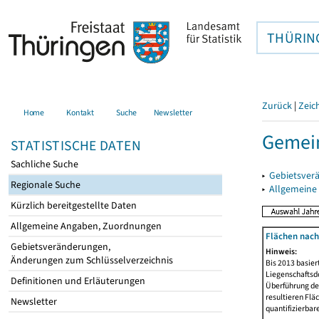
THÜRIN
Zurück
|
Zeic
Home
Kontakt
Suche
Newsletter
Gemein
STATISTISCHE DATEN
Sachliche Suche
▸
Gebietsver
Regionale Suche
▸
Allgemeine
Kürzlich bereitgestellte Daten
Allgemeine Angaben, Zuordnungen
Flächen nach
Gebietsveränderungen,
Hinweis:
Änderungen zum Schlüsselverzeichnis
Bis 2013 basie
Liegenschaftsd
Definitionen und Erläuterungen
Überführung der
resultieren Fl
Newsletter
quantifizierbar