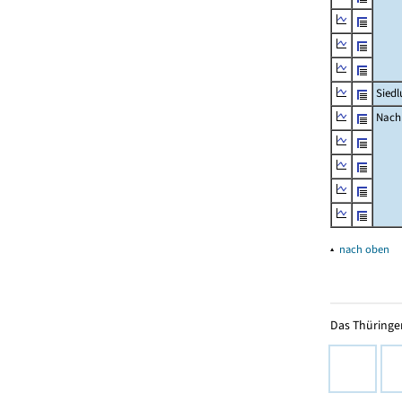
Siedl
Nachr
▴
nach oben
Das Thüringer