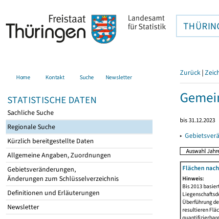
THÜRIN
Zurück
|
Zeic
Home
Kontakt
Suche
Newsletter
Gemein
STATISTISCHE DATEN
Sachliche Suche
bis 31.12.2023
Regionale Suche
▸
Gebietsver
Kürzlich bereitgestellte Daten
Allgemeine Angaben, Zuordnungen
Flächen nach
Gebietsveränderungen,
Änderungen zum Schlüsselverzeichnis
Hinweis:
Bis 2013 basie
Definitionen und Erläuterungen
Liegenschaftsd
Überführung der
Newsletter
resultieren Fl
quantifizierbar