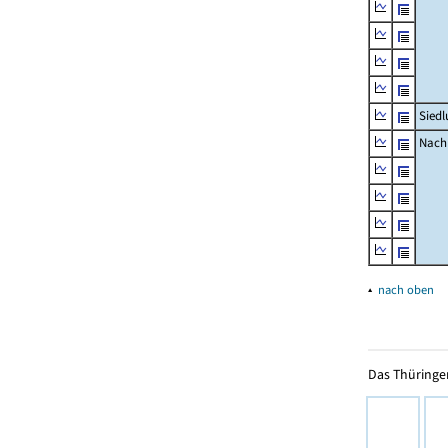
Siedl
Nachr
▴
nach oben
Das Thüringer