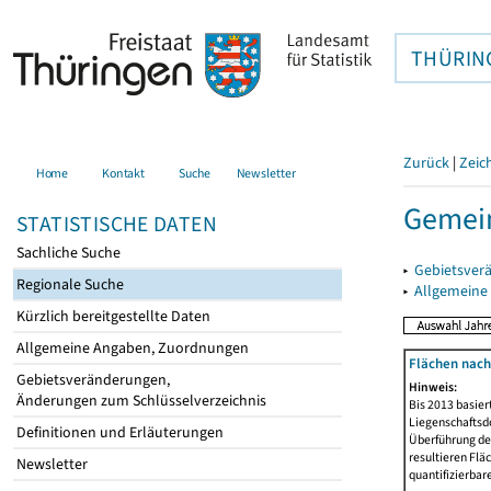
THÜRIN
Zurück
|
Zeic
Home
Kontakt
Suche
Newsletter
Gemein
STATISTISCHE DATEN
Sachliche Suche
▸
Gebietsver
Regionale Suche
▸
Allgemeine
Kürzlich bereitgestellte Daten
Allgemeine Angaben, Zuordnungen
Flächen nach
Gebietsveränderungen,
Hinweis:
Änderungen zum Schlüsselverzeichnis
Bis 2013 basie
Liegenschaftsd
Definitionen und Erläuterungen
Überführung der
resultieren Fl
Newsletter
quantifizierbar