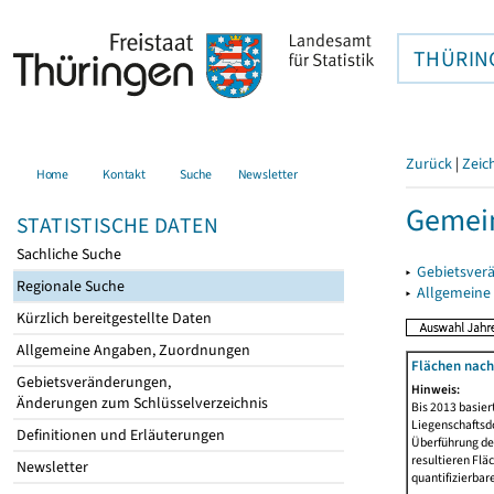
THÜRIN
Zurück
|
Zeic
Home
Kontakt
Suche
Newsletter
Gemein
STATISTISCHE DATEN
Sachliche Suche
▸
Gebietsver
Regionale Suche
▸
Allgemeine
Kürzlich bereitgestellte Daten
Allgemeine Angaben, Zuordnungen
Flächen nach
Gebietsveränderungen,
Hinweis:
Änderungen zum Schlüsselverzeichnis
Bis 2013 basie
Liegenschaftsd
Definitionen und Erläuterungen
Überführung der
resultieren Fl
Newsletter
quantifizierbar