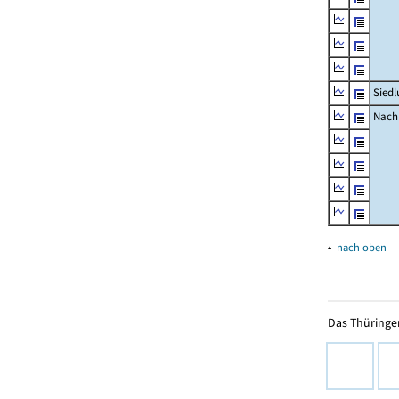
Siedl
Nachr
▴
nach oben
Das Thüringer