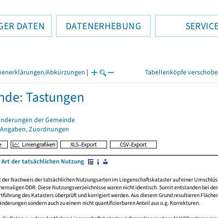
GER DATEN
DATENERHEBUNG
SERVIC
henerklärungen/Abkürzungen
|
Tabellenköpfe verschob
de: Tastungen
änderungen der Gemeinde
 Angaben, Zuordnungen
 Art der tatsächlichen Nutzung
rt der Nachweis der tatsächlichen Nutzungsarten im Liegenschaftskataster auf einer Umsch
emaligen DDR. Diese Nutzungsverzeichnisse waren nicht identisch. Somit entstanden bei der 
führung des Katasters überprüft und korrigiert werden. Aus diesem Grund resultieren Fläche
derungen sondern auch zu einem nicht quantifizierbaren Anteil aus o.g. Korrekturen.