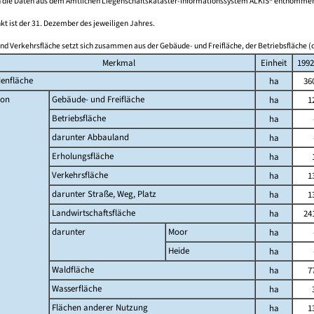
 die Daten aus dem Amtlichen Liegenschaftskataster-Informationssystem ALKIS® entnomme
kt ist der 31. Dezember des jeweiligen Jahres.
nd Verkehrsfläche setzt sich zusammen aus der Gebäude- und Freifläche, der Betriebsfläche (o
Merkmal
Einheit
1992
enfläche
ha
36
on
Gebäude- und Freifläche
ha
1
Betriebsfläche
ha
darunter Abbauland
ha
Erholungsfläche
ha
Verkehrsfläche
ha
1
darunter Straße, Weg, Platz
ha
1
Landwirtschaftsfläche
ha
24
darunter
Moor
ha
Heide
ha
Waldfläche
ha
7
Wasserfläche
ha
Flächen anderer Nutzung
ha
1