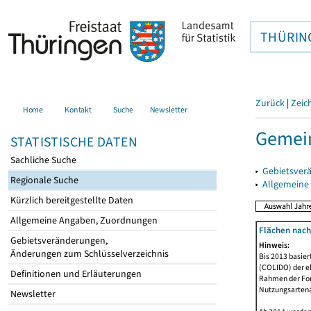
THÜRIN
Zurück
|
Zeic
Home
Kontakt
Suche
Newsletter
Gemein
STATISTISCHE DATEN
Sachliche Suche
▸
Gebietsver
Regionale Suche
▸
Allgemeine
Kürzlich bereitgestellte Daten
Allgemeine Angaben, Zuordnungen
Flächen nach
Gebietsveränderungen,
Hinweis:
Änderungen zum Schlüsselverzeichnis
Bis 2013 basie
(COLIDO) der eh
Definitionen und Erläuterungen
Rahmen der Fort
Nutzungsartenän
Newsletter