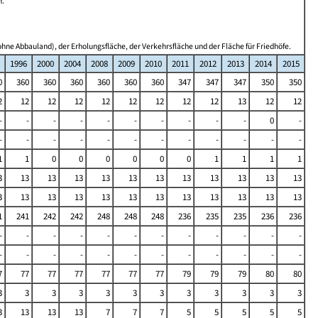
n.
hne Abbauland), der Erholungsfläche, der Verkehrsfläche und der Fläche für Friedhöfe.
1996
2000
2004
2008
2009
2010
2011
2012
2013
2014
2015
0
360
360
360
360
360
360
347
347
347
350
350
2
12
12
12
12
12
12
12
12
13
12
12
-
-
-
-
-
-
-
-
-
-
0
-
-
-
-
-
-
-
-
-
-
-
-
-
1
1
0
0
0
0
0
0
1
1
1
1
3
13
13
13
13
13
13
13
13
13
13
13
3
13
13
13
13
13
13
13
13
13
13
13
1
241
242
242
248
248
248
236
235
235
236
236
-
-
-
-
-
-
-
-
-
-
-
-
-
-
-
-
-
-
-
-
-
-
-
-
7
77
77
77
77
77
77
79
79
79
80
80
3
3
3
3
3
3
3
3
3
3
3
3
3
13
13
13
7
7
7
5
5
5
5
5