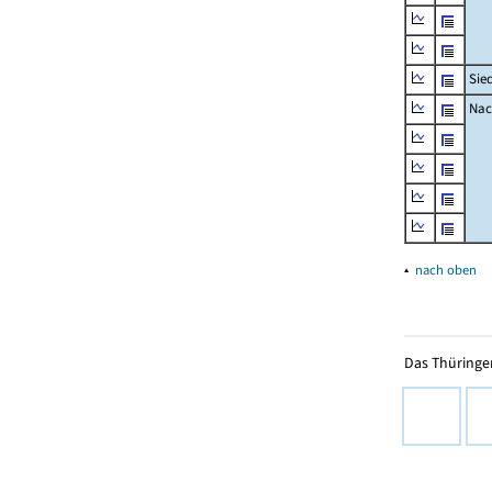
Sie
Nac
▴
nach oben
Das Thüringer