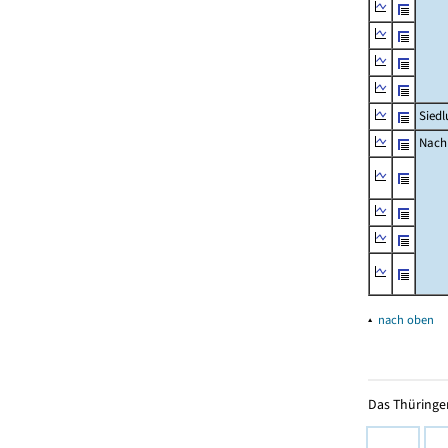
Siedl
Nachr
▴
nach oben
Das Thüringer