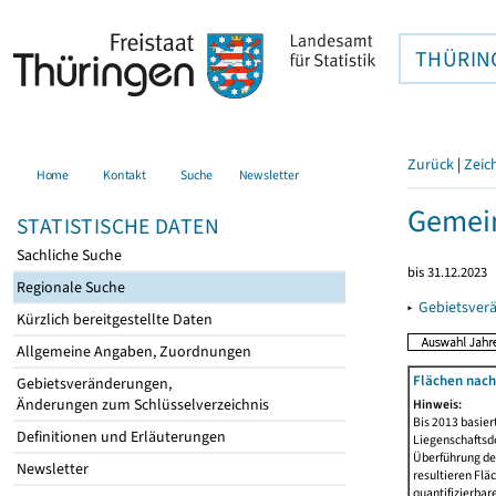
THÜRIN
Zurück
|
Zeic
Home
Kontakt
Suche
Newsletter
Gemei
STATISTISCHE DATEN
Sachliche Suche
bis 31.12.2023
Regionale Suche
▸
Gebietsver
Kürzlich bereitgestellte Daten
Allgemeine Angaben, Zuordnungen
Flächen nach
Gebietsveränderungen,
Änderungen zum Schlüsselverzeichnis
Hinweis:
Bis 2013 basie
Definitionen und Erläuterungen
Liegenschaftsd
Überführung der
Newsletter
resultieren Fl
quantifizierbar