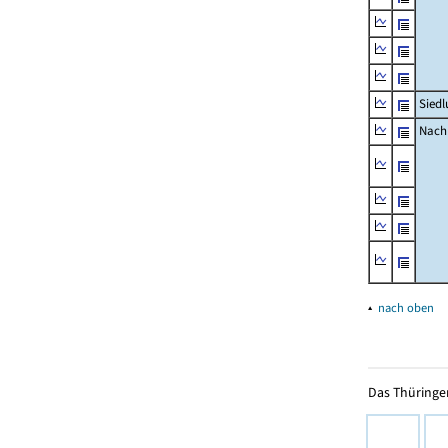
Siedl
Nachr
▴
nach oben
Das Thüringer