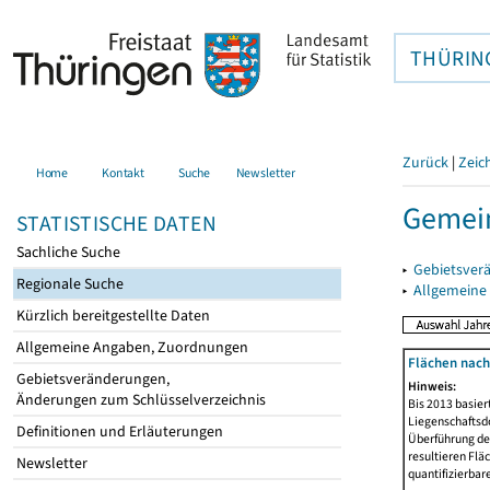
THÜRIN
Zurück
|
Zeic
Home
Kontakt
Suche
Newsletter
Gemei
STATISTISCHE DATEN
Sachliche Suche
▸
Gebietsver
Regionale Suche
▸
Allgemeine
Kürzlich bereitgestellte Daten
Allgemeine Angaben, Zuordnungen
Flächen nach
Gebietsveränderungen,
Hinweis:
Änderungen zum Schlüsselverzeichnis
Bis 2013 basie
Liegenschaftsd
Definitionen und Erläuterungen
Überführung der
resultieren Fl
Newsletter
quantifizierbar