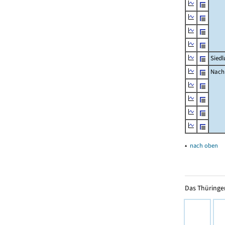
Siedl
Nachr
▴
nach oben
Das Thüringer