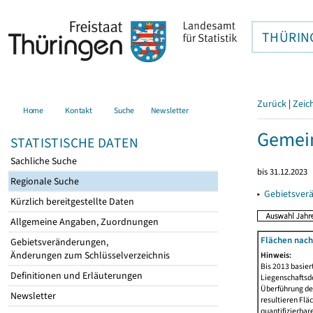
THÜRIN
Zurück
|
Zeic
Home
Kontakt
Suche
Newsletter
Gemei
STATISTISCHE DATEN
Sachliche Suche
bis 31.12.2023
Regionale Suche
▸
Gebietsver
Kürzlich bereitgestellte Daten
Allgemeine Angaben, Zuordnungen
Flächen nach
Gebietsveränderungen,
Änderungen zum Schlüsselverzeichnis
Hinweis:
Bis 2013 basie
Definitionen und Erläuterungen
Liegenschaftsd
Überführung der
Newsletter
resultieren Fl
quantifizierbar