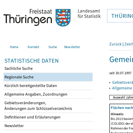
THÜRIN
Zurück
|
Zeic
Home
Kontakt
Suche
Newsletter
Gemei
STATISTISCHE DATEN
Sachliche Suche
seit 30.07.1997
Regionale Suche
▸
Gebietsver
Kürzlich bereitgestellte Daten
▸
Allgemeine
Allgemeine Angaben, Zuordnungen
Gebietsveränderungen,
Flächen nach
Änderungen zum Schlüsselverzeichnis
Hinweis:
Definitionen und Erläuterungen
Bis 2013 basie
(COLIDO) der eh
Newsletter
Rahmen der Fort