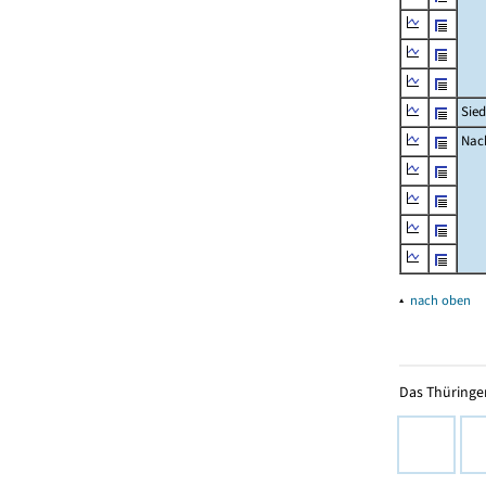
Sied
Nach
▴
nach oben
Das Thüringer