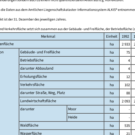
derungen sondern auch zu einem nicht quantifizierbaren Anteil aus o.g. Korrekturen.
 die Daten aus dem Amtlichen Liegenschaftskataster-Informationssystem ALKIS® entnomme
kt ist der 31. Dezember des jeweiligen Jahres.
nd Verkehrsfläche setzt sich zusammen aus der Gebäude- und Freifläche, der Betriebsfläche (o
Merkmal
Einheit
1992
enfläche
ha
2 933
on
Gebäude- und Freifläche
ha
75
Betriebsfläche
ha
4
darunter Abbauland
ha
4
Erholungsfläche
ha
12
Verkehrsfläche
ha
102
darunter Straße, Weg, Platz
ha
88
Landwirtschaftsfläche
ha
2 093
darunter
Moor
ha
-
Heide
ha
-
Waldfläche
ha
535
Wasserfläche
ha
21