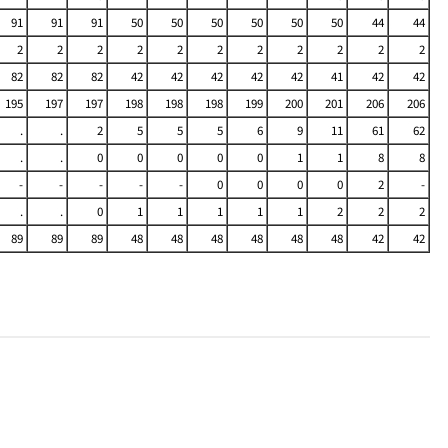
91
91
91
50
50
50
50
50
50
44
44
2
2
2
2
2
2
2
2
2
2
2
82
82
82
42
42
42
42
42
41
42
42
195
197
197
198
198
198
199
200
201
206
206
.
.
2
5
5
5
6
9
11
61
62
.
.
0
0
0
0
0
1
1
8
8
-
-
-
-
-
0
0
0
0
2
-
.
.
0
1
1
1
1
1
2
2
2
89
89
89
48
48
48
48
48
48
42
42