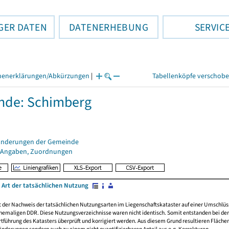
GER DATEN
DATENERHEBUNG
SERVIC
henerklärungen/Abkürzungen
|
Tabellenköpfe verschob
nde: Schimberg
änderungen der Gemeinde
 Angaben, Zuordnungen
 Art der tatsächlichen Nutzung
rt der Nachweis der tatsächlichen Nutzungsarten im Liegenschaftskataster auf einer Umsch
emaligen DDR. Diese Nutzungsverzeichnisse waren nicht identisch. Somit entstanden bei der 
führung des Katasters überprüft und korrigiert werden. Aus diesem Grund resultieren Fläche