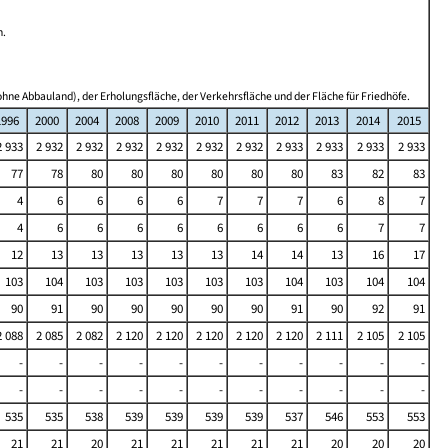
n.
hne Abbauland), der Erholungsfläche, der Verkehrsfläche und der Fläche für Friedhöfe.
1996
2000
2004
2008
2009
2010
2011
2012
2013
2014
2015
2 933
2 932
2 932
2 932
2 932
2 932
2 932
2 933
2 933
2 933
2 933
77
78
80
80
80
80
80
80
83
82
83
4
6
6
6
6
7
7
7
6
8
7
4
6
6
6
6
6
6
6
6
7
7
12
13
13
13
13
13
14
14
13
16
17
103
104
103
103
103
103
103
104
103
104
104
90
91
90
90
90
90
90
91
90
92
91
2 088
2 085
2 082
2 120
2 120
2 120
2 120
2 120
2 111
2 105
2 105
-
-
-
-
-
-
-
-
-
-
-
-
-
-
-
-
-
-
-
-
-
-
535
535
538
539
539
539
539
537
546
553
553
21
21
20
21
21
21
21
21
20
20
20