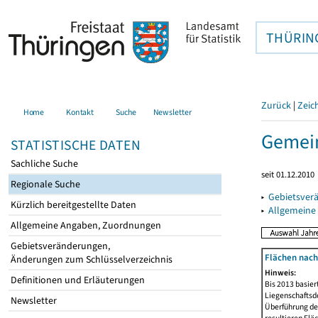
THÜRIN
Zurück
|
Zeic
Home
Kontakt
Suche
Newsletter
Gemei
STATISTISCHE DATEN
Sachliche Suche
seit 01.12.2010
Regionale Suche
▸
Gebietsver
Kürzlich bereitgestellte Daten
▸
Allgemeine
Allgemeine Angaben, Zuordnungen
Gebietsveränderungen,
Flächen nach
Änderungen zum Schlüsselverzeichnis
Hinweis:
Definitionen und Erläuterungen
Bis 2013 basie
Liegenschaftsd
Newsletter
Überführung der