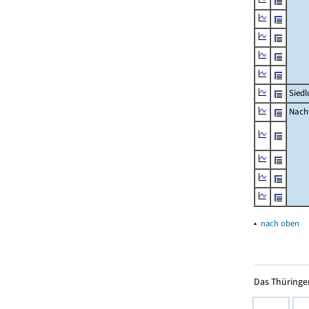
Siedl
Nachr
▴
nach oben
Das Thüringer