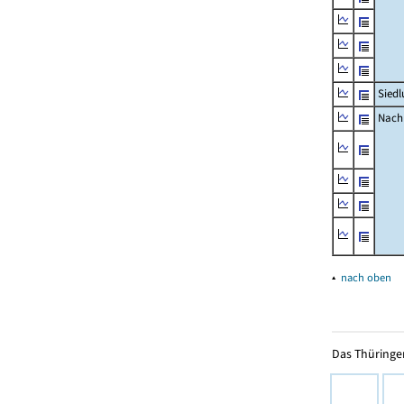
Siedl
Nachr
▴
nach oben
Das Thüringer