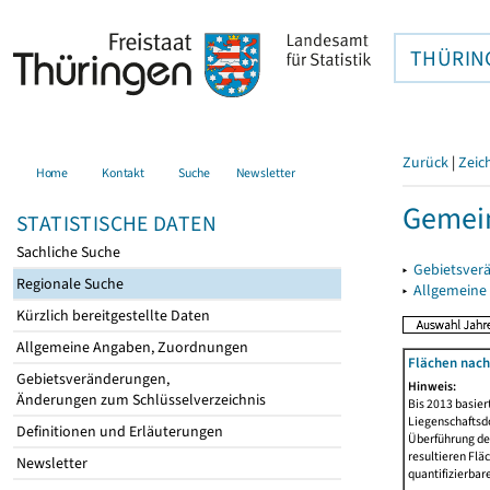
THÜRIN
Zurück
|
Zeic
Home
Kontakt
Suche
Newsletter
Gemein
STATISTISCHE DATEN
Sachliche Suche
▸
Gebietsver
Regionale Suche
▸
Allgemeine
Kürzlich bereitgestellte Daten
Allgemeine Angaben, Zuordnungen
Flächen nach
Gebietsveränderungen,
Hinweis:
Änderungen zum Schlüsselverzeichnis
Bis 2013 basie
Liegenschaftsd
Definitionen und Erläuterungen
Überführung der
resultieren Fl
Newsletter
quantifizierbar