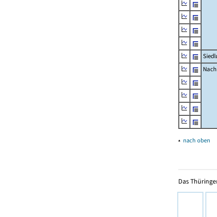
Siedl
Nachr
▴
nach oben
Das Thüringer