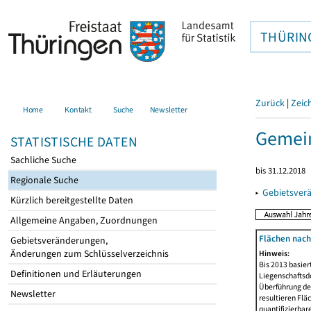
THÜRIN
Zurück
|
Zeic
Home
Kontakt
Suche
Newsletter
Gemei
STATISTISCHE DATEN
Sachliche Suche
bis 31.12.2018
Regionale Suche
▸
Gebietsver
Kürzlich bereitgestellte Daten
Allgemeine Angaben, Zuordnungen
Flächen nach
Gebietsveränderungen,
Änderungen zum Schlüsselverzeichnis
Hinweis:
Bis 2013 basie
Definitionen und Erläuterungen
Liegenschaftsd
Überführung der
Newsletter
resultieren Fl
quantifizierbar