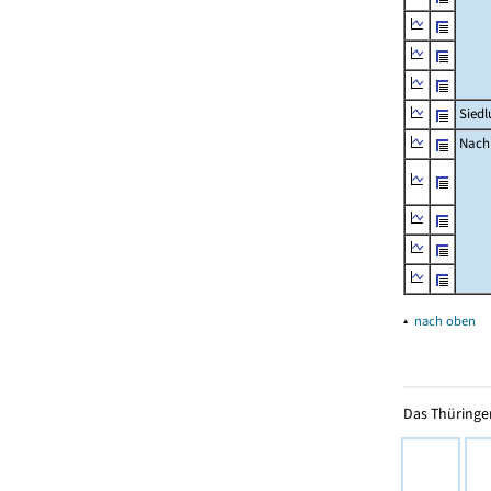
Siedl
Nachr
▴
nach oben
Das Thüringer