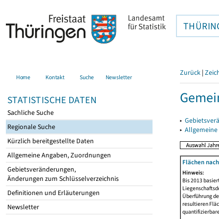
THÜRIN
Zurück
|
Zeic
Home
Kontakt
Suche
Newsletter
Gemein
STATISTISCHE DATEN
Sachliche Suche
▸
Gebietsver
Regionale Suche
▸
Allgemeine
Kürzlich bereitgestellte Daten
Allgemeine Angaben, Zuordnungen
Flächen nach
Gebietsveränderungen,
Hinweis:
Änderungen zum Schlüsselverzeichnis
Bis 2013 basie
Liegenschaftsd
Definitionen und Erläuterungen
Überführung der
resultieren Fl
Newsletter
quantifizierbar