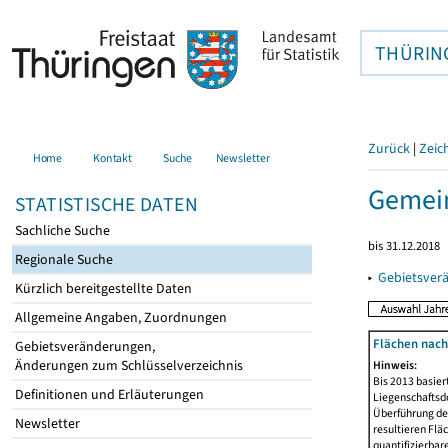
THÜRIN
Zurück
|
Zeic
Home
Kontakt
Suche
Newsletter
Gemei
STATISTISCHE DATEN
Sachliche Suche
bis 31.12.2018
Regionale Suche
▸
Gebietsver
Kürzlich bereitgestellte Daten
Allgemeine Angaben, Zuordnungen
Flächen nach
Gebietsveränderungen,
Änderungen zum Schlüsselverzeichnis
Hinweis:
Bis 2013 basie
Definitionen und Erläuterungen
Liegenschaftsd
Überführung der
Newsletter
resultieren Fl
quantifizierbar