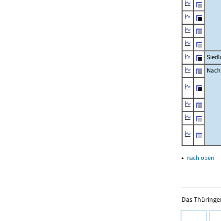
Siedl
Nachr
▴
nach oben
Das Thüringer