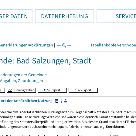
GER DATEN
DATENERHEBUNG
SERVIC
henerklärungen/Abkürzungen
|
Tabellenköpfe verschob
de: Bad Salzungen, Stadt
änderungen der Gemeinde
 Angaben, Zuordnungen
 Art der tatsächlichen Nutzung
rt der Nachweis der tatsächlichen Nutzungsarten im Liegenschaftskataster auf einer Umsch
emaligen DDR. Diese Nutzungsverzeichnisse waren nicht identisch. Somit entstanden bei der 
führung des Katasters überprüft und korrigiert werden. Aus diesem Grund resultieren Fläche
derungen sondern auch zu einem nicht quantifizierbaren Anteil aus o.g. Korrekturen.