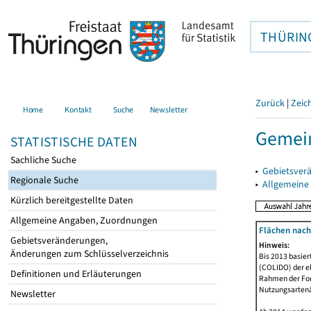
THÜRIN
Zurück
|
Zeic
Home
Kontakt
Suche
Newsletter
Gemein
STATISTISCHE DATEN
Sachliche Suche
▸
Gebietsver
Regionale Suche
▸
Allgemeine
Kürzlich bereitgestellte Daten
Allgemeine Angaben, Zuordnungen
Flächen nach
Gebietsveränderungen,
Hinweis:
Änderungen zum Schlüsselverzeichnis
Bis 2013 basie
(COLIDO) der eh
Definitionen und Erläuterungen
Rahmen der Fort
Nutzungsartenän
Newsletter