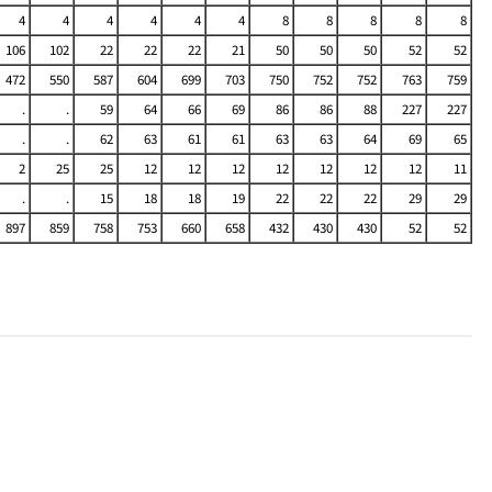
4
4
4
4
4
4
8
8
8
8
8
106
102
22
22
22
21
50
50
50
52
52
472
550
587
604
699
703
750
752
752
763
759
.
.
59
64
66
69
86
86
88
227
227
.
.
62
63
61
61
63
63
64
69
65
2
25
25
12
12
12
12
12
12
12
11
.
.
15
18
18
19
22
22
22
29
29
897
859
758
753
660
658
432
430
430
52
52