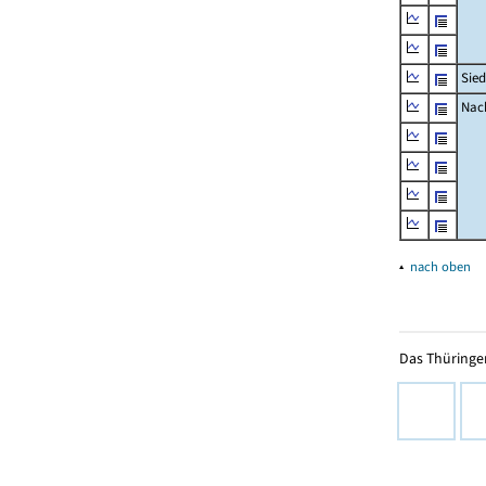
Sied
Nach
▴
nach oben
Das Thüringer