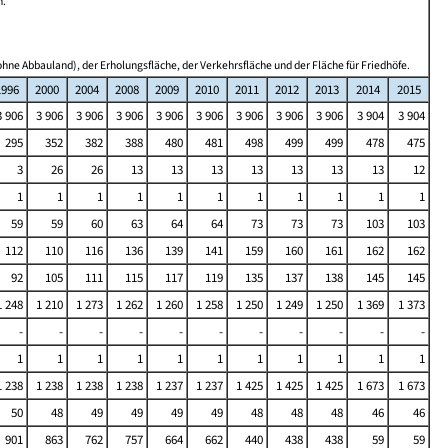
n.
hne Abbauland), der Erholungsfläche, der Verkehrsfläche und der Fläche für Friedhöfe.
1996
2000
2004
2008
2009
2010
2011
2012
2013
2014
2015
3 906
3 906
3 906
3 906
3 906
3 906
3 906
3 906
3 906
3 904
3 904
295
352
382
388
480
481
498
499
499
478
475
3
26
26
13
13
13
13
13
13
13
12
1
1
1
1
1
1
1
1
1
1
1
59
59
60
63
64
64
73
73
73
103
103
112
110
116
136
139
141
159
160
161
162
162
92
105
111
115
117
119
135
137
138
145
145
1 248
1 210
1 273
1 262
1 260
1 258
1 250
1 249
1 250
1 369
1 373
-
-
-
-
-
-
-
-
-
-
-
1
1
1
1
1
1
1
1
1
1
1
1 238
1 238
1 238
1 238
1 237
1 237
1 425
1 425
1 425
1 673
1 673
50
48
49
49
49
49
48
48
48
46
46
901
863
762
757
664
662
440
438
438
59
59