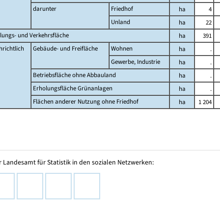
darunter
Friedhof
ha
4
Unland
ha
22
lungs- und Verkehrsfläche
ha
391
richtlich
Gebäude- und Freifläche
Wohnen
ha
.
Gewerbe, Industrie
ha
.
Betriebsfläche ohne Abbauland
ha
.
Erholungsfläche Grünanlagen
ha
.
Flächen anderer Nutzung ohne Friedhof
ha
1 204
 Landesamt für Statistik in den sozialen Netzwerken: