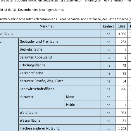
 die Daten aus dem Amtlichen Liegenschaftskataster-Informationssystem ALKIS® entnomme
kt ist der 31. Dezember des jeweiligen Jahres.
nd Verkehrsfläche setzt sich zusammen aus der Gebäude- und Freifläche, der Betriebsfläche (o
Merkmal
Einheit
1992
enfläche
ha
3 906
on
Gebäude- und Freifläche
ha
263
Betriebsfläche
ha
1
darunter Abbauland
ha
1
Erholungsfläche
ha
49
Verkehrsfläche
ha
75
darunter Straße, Weg, Platz
ha
54
Landwirtschaftsfläche
ha
1 296
darunter
Moor
ha
-
Heide
ha
1
Waldfläche
ha
963
Wasserfläche
ha
51
Flächen anderer Nutzung
ha
1 208