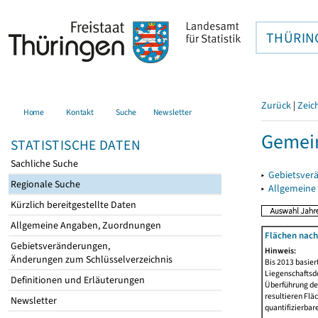
THÜRIN
Zurück
|
Zeic
Home
Kontakt
Suche
Newsletter
Gemein
STATISTISCHE DATEN
Sachliche Suche
▸
Gebietsver
Regionale Suche
▸
Allgemeine
Kürzlich bereitgestellte Daten
Allgemeine Angaben, Zuordnungen
Flächen nach
Gebietsveränderungen,
Hinweis:
Änderungen zum Schlüsselverzeichnis
Bis 2013 basie
Liegenschaftsd
Definitionen und Erläuterungen
Überführung der
resultieren Fl
Newsletter
quantifizierbar