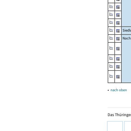
Siedl
Nachr
▴
nach oben
Das Thüringer