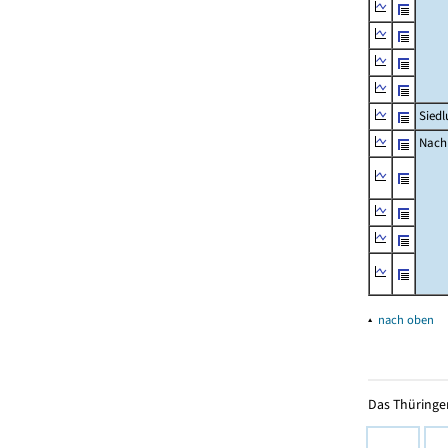
Siedl
Nachr
▴
nach oben
Das Thüringer